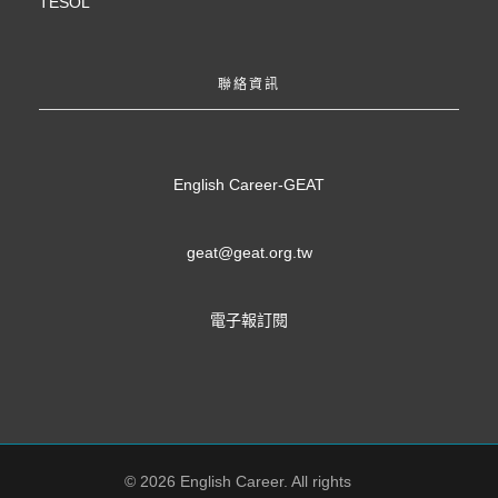
TESOL
聯絡資訊
English Career-GEAT
geat@geat.org.tw
電子報訂閱
© 2026 English Career. All rights