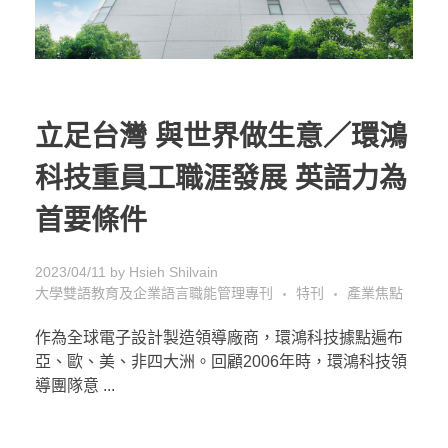
立足台灣 與世界做生意／環鴻
科技重員工職涯發展 英語力為
首要條件
2023/04/11
by
Hsieh Shilvain
大學雙語教育及企業語言職能管理專刊
特刊
產業焦點
作為全球電子設計製造領導廠商，環鴻科技據點遍布
亞、歐、美、非四大洲。回顧2006年時，環鴻科技領
導團隊意 ...