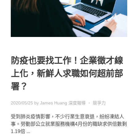
防疫也要找工作！企業徵才線
上化，新鮮人求職如何超前部
署？
2020/05/25
by
James Huang
深度報導
競爭力
受到肺炎疫情影響，不少行業生意衰退，紛紛凍結人
事。勞動部公立就業服務機構4月份的職缺求供倍數剩
1.19倍 ...