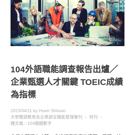
104外語職能調查報告出爐／
企業甄選人才關鍵 TOEIC成績
為指標
2023/04/11
by
Hsieh Shilvain
大學雙語教育及企業語言職能管理專刊
特刊
鍾文雄／104關鍵數字