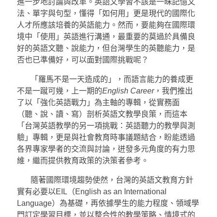
進一步地討論與改革。英語文學習不該是一昧記憶文
法、單字與句型，懂得「如何用」更是現代的國際化
人才所應該培養的英語能力。然而，要能夠在國際環
境中「使用」英語進行溝通，最重要的莫過於具備良
好的英語文聽、說能力，但台灣學生的英聽能力，是
否也已準備好，可以面對國際挑戰呢？
「羅馬不是一天造成的」，而語言能力的養成更
不是一蹴可幾，上一期的
English Career
，我們推出
了以「強化英語戰力」為主軸的專輯，從實務面
（聽、說、讀、寫）剖析英語文教學良策，而這本
「台灣英語教學的另一項挑戰：英語聽力的教學與測
驗」專輯，更是與社會教育時事議題結合，盼能透過
各界專家學者的交流與討論，迸發多元角度的有力思
維，繼而提供教育政策的決策者參考。
隨著國際環境趨勢使然，台灣的英語文教育方針
實有必要以EIL（English as an International
Language）為基礎，再依據學生的能力程度、領域學
門訂定學習目標，並以整合性的教學策略、情境式的