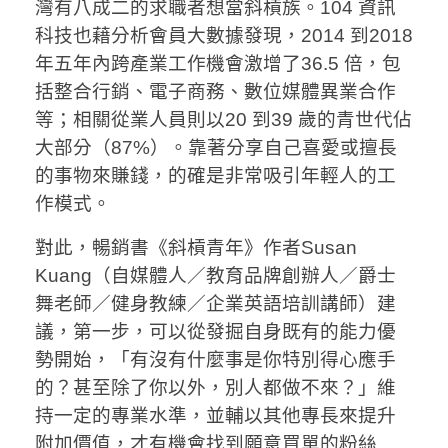
灣有八成二的求職者想當斜槓族。104 資訊
科技也藉分析會員大數據發現，2014 到2018
年五年內跨產業工作機會激增了36.5 倍，包
括整合行銷、電子商務、數位媒體異業合作
等；相關從業人員則以20 到39 歲的青世代佔
大部分（87%）。靠著分享自己喜愛或擅長
的事物來賺錢，的確是非常吸引年輕人的工
作模式。
對此，暢銷書《斜槓青年》作者Susan
Kuang（自媒體人／教育品牌創辦人／爵士
舞老師／健身教練／企業英語培訓講師）建
議，第一步，可以從發掘自身既有的能力優
勢開始，「有沒有什麼事是你特別得心應手
的？甚至除了你以外，別人都做不來？」維
持一定的專業水準，並輔以其他專長來提升
附加價值，才有機會找到願意買單的粉絲