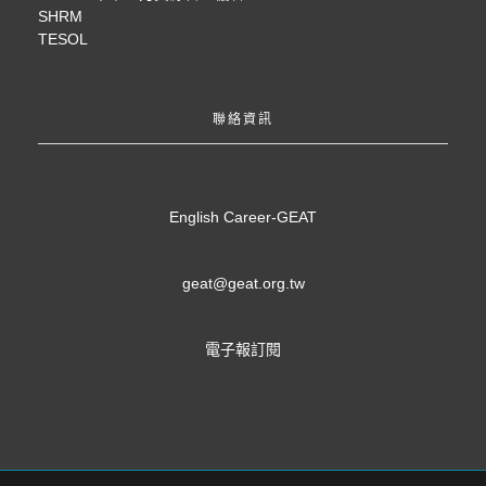
SHRM
TESOL
聯絡資訊
English Career-GEAT
geat@geat.org.tw
電子報訂閱