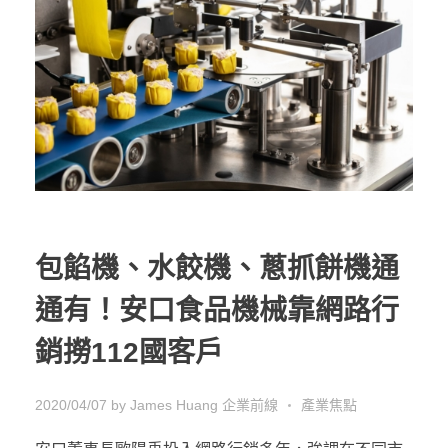
包餡機、水餃機、蔥抓餅機通
通有！安口食品機械靠網路行
銷撈112國客戶
2020/04/07
by
James Huang
企業前線
產業焦點