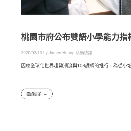
桃園市府公布雙語小學能力指
2020/02/13
by
James Huang
活動快訊
因應全球化世界趨勢潮流與108課綱的推行，為從小培
閱讀更多