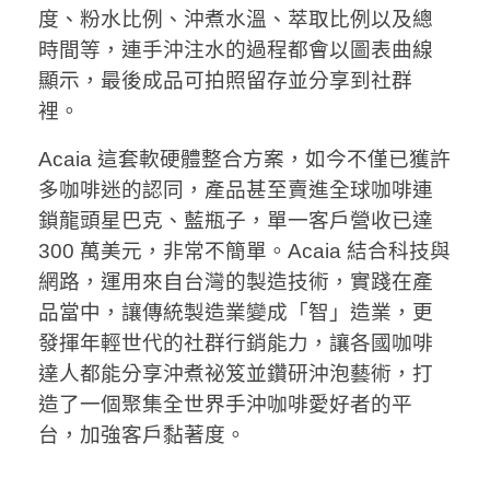
度、粉水比例、沖煮水溫、萃取比例以及總
時間等，連手沖注水的過程都會以圖表曲線
顯示，最後成品可拍照留存並分享到社群
裡。
Acaia 這套軟硬體整合方案，如今不僅已獲許
多咖啡迷的認同，產品甚至賣進全球咖啡連
鎖龍頭星巴克、藍瓶子，單一客戶營收已達
300 萬美元，非常不簡單。Acaia 結合科技與
網路，運用來自台灣的製造技術，實踐在產
品當中，讓傳統製造業變成「智」造業，更
發揮年輕世代的社群行銷能力，讓各國咖啡
達人都能分享沖煮祕笈並鑽研沖泡藝術，打
造了一個聚集全世界手沖咖啡愛好者的平
台，加強客戶黏著度。