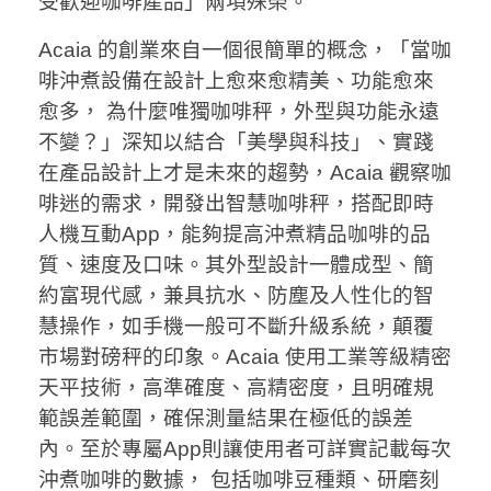
受歡迎咖啡產品」兩項殊榮。
Acaia 的創業來自一個很簡單的概念，「當咖
啡沖煮設備在設計上愈來愈精美、功能愈來
愈多， 為什麼唯獨咖啡秤，外型與功能永遠
不變？」深知以結合「美學與科技」、實踐
在產品設計上才是未來的趨勢，Acaia 觀察咖
啡迷的需求，開發出智慧咖啡秤，搭配即時
人機互動App，能夠提高沖煮精品咖啡的品
質、速度及口味。其外型設計一體成型、簡
約富現代感，兼具抗水、防塵及人性化的智
慧操作，如手機一般可不斷升級系統，顛覆
市場對磅秤的印象。Acaia 使用工業等級精密
天平技術，高準確度、高精密度，且明確規
範誤差範圍，確保測量結果在極低的誤差
內。至於專屬App則讓使用者可詳實記載每次
沖煮咖啡的數據， 包括咖啡豆種類、研磨刻