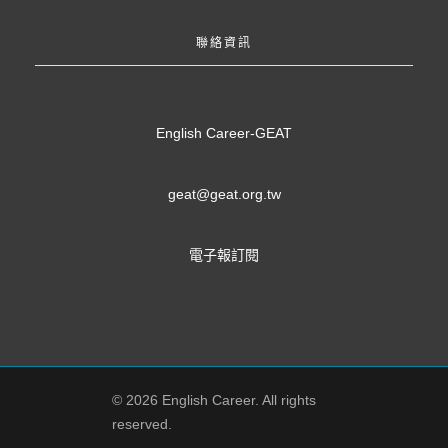
聯絡資訊
English Career-GEAT
geat@geat.org.tw
電子報訂閱
© 2026 English Career. All rights
reserved.