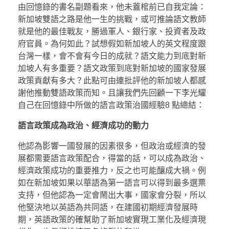
由回憶錄的書名副題看來，他未蓋棺前已自我定論：
新加坡雙語之路是他一生的挑戰，或可推論語文教師
就是他的最佳戰友，勝過軍人、銀行家、投資者及政
府官員。為何如此？試想假如新加坡人的英文程度跟
台灣一樣，會不會有今日的成就？語文能力到底對新
加坡人有多重要？語文政策到底對新加坡的國家發展
政策貢獻有多大？此點可由連批評他的新加坡人都感
謝他推動雙語政策而知。且讓我們先回顧一下李光耀
自己在回憶錄中所做的語言政策治國經驗8 點總結：
語言政策成為政治、經濟成功的動力
他認為影響一國發展的因素很多，但政治或經濟的發
展都需要語言政策配合，得當的話，可以成為政治、
經濟政策成功的重要推力，反之也可能釀成大禍。例
如在新加坡如果以華語為第一語言可以得到最多選票
支持，但他認為一定會鬧出大事，國家會分裂，所以
他堅決地以英語為共同語，在建國初期經濟發展時
期，英語政策的確幫助了新加坡實現工業化及經濟現