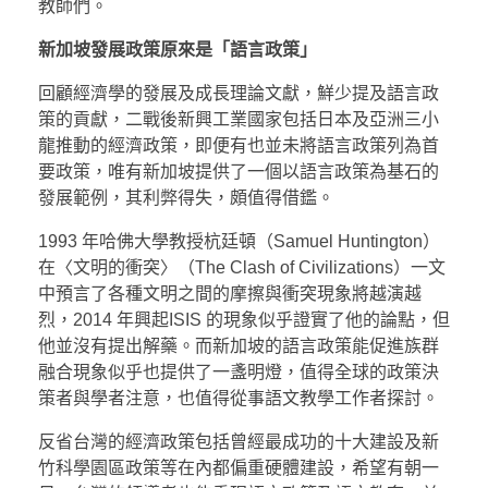
教師們。
新加坡發展政策原來是「語言政策」
回顧經濟學的發展及成長理論文獻，鮮少提及語言政
策的貢獻，二戰後新興工業國家包括日本及亞洲三小
龍推動的經濟政策，即便有也並未將語言政策列為首
要政策，唯有新加坡提供了一個以語言政策為基石的
發展範例，其利弊得失，頗值得借鑑。
1993 年哈佛大學教授杭廷頓（Samuel Huntington）
在〈文明的衝突〉（The Clash of Civilizations）一文
中預言了各種文明之間的摩擦與衝突現象將越演越
烈，2014 年興起ISIS 的現象似乎證實了他的論點，但
他並沒有提出解藥。而新加坡的語言政策能促進族群
融合現象似乎也提供了一盞明燈，值得全球的政策決
策者與學者注意，也值得從事語文教學工作者探討。
反省台灣的經濟政策包括曾經最成功的十大建設及新
竹科學園區政策等在內都偏重硬體建設，希望有朝一