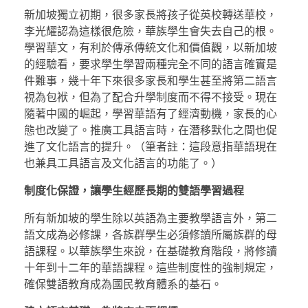
新加坡獨立初期，很多家長將孩子從英校轉送華校，
李光耀認為這樣很危險，華族學生會失去自己的根。
學習華文，有利於傳承傳統文化和價值觀，以新加坡
的經驗看，要求學生學習兩種完全不同的語言確實是
件難事，幾十年下來很多家長和學生甚至將第二語言
視為包袱，但為了配合升學制度而不得不接受。現在
隨著中國的崛起，學習華語有了經濟動機，家長的心
態也改變了。推廣工具語言時，在潛移默化之間也促
進了文化語言的提升。（筆者註：這段意指華語現在
也兼具工具語言及文化語言的功能了。）
制度化保證，讓學生經歷長期的雙語學習過程
所有新加坡的學生除以英語為主要教學語言外，第二
語文成為必修課，各族群學生必須修讀所屬族群的母
語課程。以華族學生來說，在基礎教育階段，將修讀
十年到十二年的華語課程。這些制度性的強制規定，
確保雙語教育成為國民教育體系的基石。