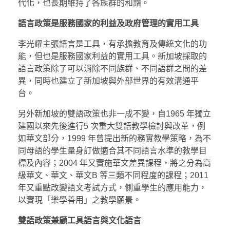
代化，也長期維持了各族群的和諧。
語言政策是服務國家的利益及政府管理的實用工具
李光耀主張語言是工具，有承擔教育及傳統文化的功
能，但也是服務國家利益的實用工具。新加坡採取的
語言政策除了可以消除不同族群、不同語群之間的差
異，同時也建立了新加坡與外部世界的有效溝通平
台。
另外新加坡的雙語政策也非一成不變，自1965 年獨立
建國以來先後進行5 次重大雙語教學檢討與改革，例
如華文部分，1999 年曾提出新的務實教學策略，為不
同母語的學生量身訂做適合其不同語言水準的教學目
標及內容；2004 年又實施華文差異課程，將之分為高
級華文、華文、華文B 等三類不同程度的課程；2011
年又重點改變語文考試方式，側重學生的應用能力，
以實現「樂學善用」之教學願景。
雙語政策兼顧工具語言與文化語言