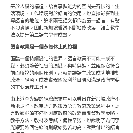
基於人腦的構造，語言掌握能力的空間是有限的，生
活環境、工作環境對於語言的使用，也直接影響到主
導語言的地位，追求兩種語文都作為第一語言，有點
不切實際。因此新加坡嘗試不斷地修改第二語言教學
法以提升第二語言學習成效。
語言政策是一個永無休止的旅程
面臨一個持續變化的世界，語言政策不可能一成不
變，必須隨著社會的演變，與時俱進，並確保它符合
前面所說的兩個原則，那就是讓語言政策成功地推動
政治、經濟，成為實現國家利益目標和滿足政府需要
的重要治理工具。
由上述李光耀的經驗總結中可以看出在新加坡政府不
斷地調整、改革語言政策及語言教育政策過程中，語
言教師必須不停地因應政府的改變而調整教學策略、
教學方法、教材及考試，備極辛勞，也說明了為何李
光耀要將回憶錄特別獻給勞苦功高、默默付出的語言