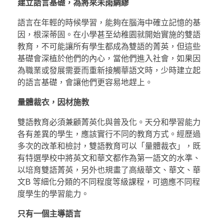
建立語言基礎，為將來未雨綢繆
語言在年輕的時候學習，能夠在腦海中確立記憶的基
因，根深蒂固。在小學甚至幼稚園就開始實施的雙語
教育，不可能讓所有學生都成為雙語的菁英，但這些
基礎會深植於他們的內心，當他們進入社會，如果因
為職業或發展需要而重新接觸華語文時，少時建立起
的語言基礎，會讓他們更容易地趕上。
量體裁衣，因材施教
雙語教育必須兼顧菁英化與普及化。天分和學習能力
各有差異的學生，應該實行不同的教育方式。經歷過
多次的改革和檢討，雙語教育可以「量體裁衣」，既
有特選學校中將英文和華文都作為第一語文的水準、
以培育雙語菁英，另外也規畫了高級華文、華文、華
文B 等細化分類的不同程度等級課程，可適應不同程
度學生的學習能力。
只有一個主導語言