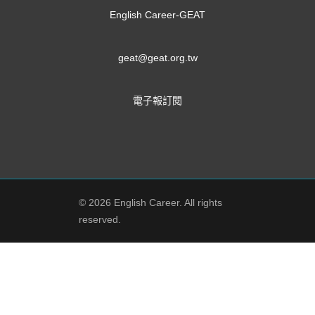
English Career-GEAT
geat@geat.org.tw
電子報訂閱
© 2026 English Career. All rights
reserved.