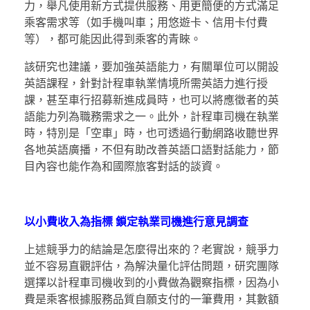
力，舉凡使用新方式提供服務、用更簡便的方式滿足
乘客需求等（如手機叫車；用悠遊卡、信用卡付費
等），都可能因此得到乘客的青睞。
該研究也建議，要加強英語能力，有關單位可以開設
英語課程，針對計程車執業情境所需英語力進行授
課，甚至車行招募新進成員時，也可以將應徵者的英
語能力列為職務需求之一。此外，計程車司機在執業
時，特別是「空車」時，也可透過行動網路收聽世界
各地英語廣播，不但有助改善英語口語對話能力，節
目內容也能作為和國際旅客對話的談資。
以小費收入為指標
鎖定執業司機進行意見調查
上述競爭力的結論是怎麼得出來的？老實說，競爭力
並不容易直觀評估，為解決量化評估問題，研究團隊
選擇以計程車司機收到的小費做為觀察指標，因為小
費是乘客根據服務品質自願支付的一筆費用，其數額