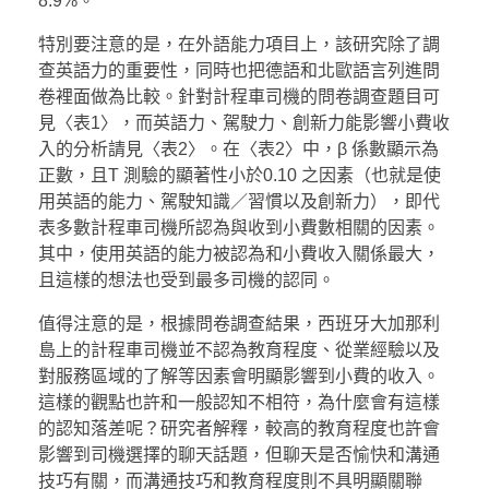
8.9%。
特別要注意的是，在外語能力項目上，該研究除了調
查英語力的重要性，同時也把德語和北歐語言列進問
卷裡面做為比較。針對計程車司機的問卷調查題目可
見〈表1〉，而英語力、駕駛力、創新力能影響小費收
入的分析請見〈表2〉。在〈表2〉中，β 係數顯示為
正數，且T 測驗的顯著性小於0.10 之因素（也就是使
用英語的能力、駕駛知識／習慣以及創新力），即代
表多數計程車司機所認為與收到小費數相關的因素。
其中，使用英語的能力被認為和小費收入關係最大，
且這樣的想法也受到最多司機的認同。
值得注意的是，根據問卷調查結果，西班牙大加那利
島上的計程車司機並不認為教育程度、從業經驗以及
對服務區域的了解等因素會明顯影響到小費的收入。
這樣的觀點也許和一般認知不相符，為什麼會有這樣
的認知落差呢？研究者解釋，較高的教育程度也許會
影響到司機選擇的聊天話題，但聊天是否愉快和溝通
技巧有關，而溝通技巧和教育程度則不具明顯關聯