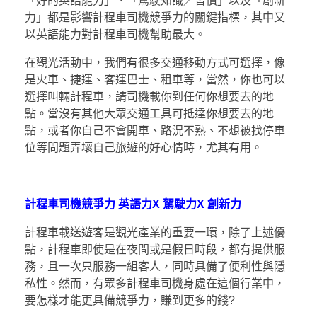
「好的英語能力」、「駕駛知識／習慣」以及「創新
力」都是影響計程車司機競爭力的關鍵指標，其中又
以英語能力對計程車司機幫助最大。
在觀光活動中，我們有很多交通移動方式可選擇，像
是火車、捷運、客運巴士、租車等，當然，你也可以
選擇叫輛計程車，請司機載你到任何你想要去的地
點。當沒有其他大眾交通工具可抵達你想要去的地
點，或者你自己不會開車、路況不熟、不想被找停車
位等問題弄壞自己旅遊的好心情時，尤其有用。
計程車司機競爭力
英語力
X
駕駛力
X
創新力
計程車載送遊客是觀光產業的重要一環，除了上述優
點，計程車即使是在夜間或是假日時段，都有提供服
務，且一次只服務一組客人，同時具備了便利性與隱
私性。然而，有眾多計程車司機身處在這個行業中，
要怎樣才能更具備競爭力，賺到更多的錢?