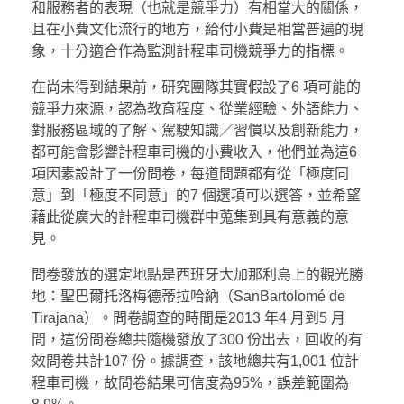
和服務者的表現（也就是競爭力）有相當大的關係，
且在小費文化流行的地方，給付小費是相當普遍的現
象，十分適合作為監測計程車司機競爭力的指標。
在尚未得到結果前，研究團隊其實假設了6 項可能的
競爭力來源，認為教育程度、從業經驗、外語能力、
對服務區域的了解、駕駛知識／習慣以及創新能力，
都可能會影響計程車司機的小費收入，他們並為這6
項因素設計了一份問卷，每道問題都有從「極度同
意」到「極度不同意」的7 個選項可以選答，並希望
藉此從廣大的計程車司機群中蒐集到具有意義的意
見。
問卷發放的選定地點是西班牙大加那利島上的觀光勝
地：聖巴爾托洛梅德蒂拉哈納（SanBartolomé de
Tirajana）。問卷調查的時間是2013 年4 月到5 月
間，這份問卷總共隨機發放了300 份出去，回收的有
效問卷共計107 份。據調查，該地總共有1,001 位計
程車司機，故問卷結果可信度為95%，誤差範圍為