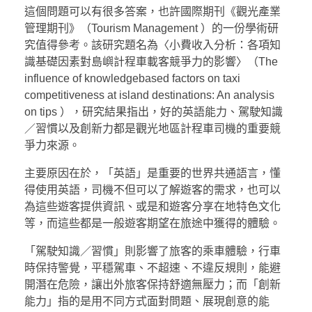
這個問題可以有很多答案，也許國際期刊《觀光產業
管理期刊》（Tourism Management ）的一份學術研
究值得參考。該研究題名為〈小費收入分析：各項知
識基礎因素對島嶼計程車載客競爭力的影響〉（The
influence of knowledgebased factors on taxi
competitiveness at island destinations: An analysis
on tips ），研究結果指出，好的英語能力、駕駛知識
／習慣以及創新力都是觀光地區計程車司機的重要競
爭力來源。
主要原因在於，「英語」是重要的世界共通語言，懂
得使用英語，司機不但可以了解遊客的需求，也可以
為這些遊客提供資訊、或是和遊客分享在地特色文化
等，而這些都是一般遊客期望在旅途中獲得的體驗。
「駕駛知識／習慣」則影響了旅客的乘車體驗，行車
時保持警覺，平穩駕車、不超速、不違反規則，能避
開潛在危險，讓出外旅客保持舒適無壓力；而「創新
能力」指的是用不同方式面對問題、展現創意的能