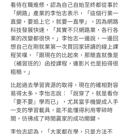
看待在職進修，認為自己自始至終都從事於
「網路」產業的李怡志表示，「這個行業一
直變，要追上它，就要一直學」，因為網路
科技發展快速，「其實不只網路業，各行各
業的改變都很快。」李怡志一邊說，一邊回
想自己在剛就業第一次買回家研讀的線上課
程笑嘆，「跟現在的比起來，那簡直就像是
（補習班的）函授課程，連影片也是拍得很
粗糙。」
比起過去學習資源的取得，現在的確相對容
易得太多。李怡志說：「說穿了，就是看你
『要不要』學而已」，尤其當手機變成人手
一支的學習載具，能不能懂得利用零碎時
間，彷彿成了時間贏家的成功關鍵。
李怡志認為，「大家都在學，只是方法不