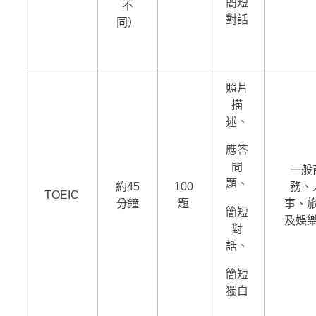
簡短
不
對話
同）
照片
描
述、
應答
問
一般
題、
約45
100
務、
TOEIC
分鐘
題
事、
簡短
及娛
對
話、
簡短
獨白