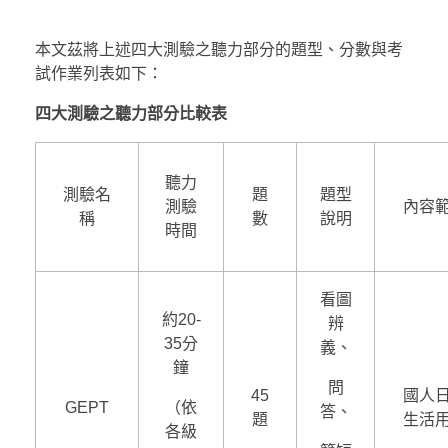
本文茲將上述四大測驗之聽力部分的題型、分數與考
試作業列表如下：
四大測驗之聽力部分比較表
聽力
測驗名
題
題型
測驗
內容
稱
數
說明
時間
看圖
約20-
辨
35分
義、
鐘
問
45
國人
GEPT
（依
答、
題
生活
各級