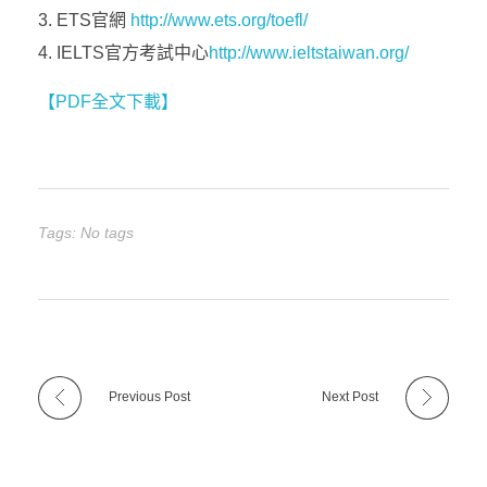
ETS官網
http://www.ets.org/toefl/
IELTS官方考試中心
http://www.ieltstaiwan.org/
【PDF全文下載】
Tags: No tags
Previous Post
Next Post