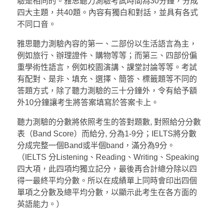
驗是相同的。雅思聽力測驗考試時間為30分鐘，分成
四大主題，共40題。內容有獨白和對話，並具有各式
不同口音。
雅思聽力測驗內容的第一、二部份以生活語言為主，
例如旅行、辦理證件、購物等等；而第三、四部份偏
重學術性語言，例如校園演講、課堂討論等等。考試
有配對、是非、填充、選擇、簡答、標籤題等不同的
答題方式，除了聽力測驗的三十分鐘外，令有給予額
外10分鐘讓考生將答案填寫於答案卡上。
聽力測驗的分數將依照考生的答對題數, 對照給分分數
表（Band Score）而給分, 分為1-9分；IELTS將分數
分成完整一個Band或半個band，滿分為9分。
（IELTS 分Listening、Reading、Writing、Speaking
四大項，此四項均獨立記分，最後再合計總分除以四
得一最終平均分數。所以在成績單上同時會印出四個
單項之分數及總平均分數，以顯示此考生在各方面的
英語能力。）