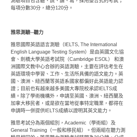
測驗項目包含聽、說、讀、寫，採用整合式的考試；
每項分數30分，總分120分。
雅思測驗─
聽力
雅思國際英語語言測驗（IELTS, The International
English Language Testing System）是由英國文化協
會、劍橋大學英語考試院（Cambridge ESOL） 和澳
洲國際文教中心合辦的英語測驗，主要在評估考生在
英語環境中學習、工作、生活所具備的語文能力。英
國、澳洲、紐西蘭等英語系國家都偏好此英語能力認
證；目前也有越來越多美國大專院校承認IELTS成
績。除了學術機構外，申請至英國、澳洲、紐西蘭及
加拿大移民者，或是欲在當地從事特定職業，都得在
申請時一併提供IELTS成績以證明其英文能力。
雅思考試分為兩個組別，Academic（學術組）及
General Training（一般和移民組）。但兩組在聽力測