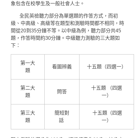
象包含在校學生及一般社會人士。
全民英檢聽力部分為單選題的作答方式，而初
級、中高級、高級等在題型和測驗時間都不相同，時
間從20到35分鐘不等。以中級為例，聽力部分共45
題，作答時間約30分鐘。中級聽力測驗的三大題如
下：
第一大
看圖辨義
十五題（四選一）
題
第二大
十五題 （四選
問答
題
一）
第三大
簡短對
十五題（四選
題
話
一）