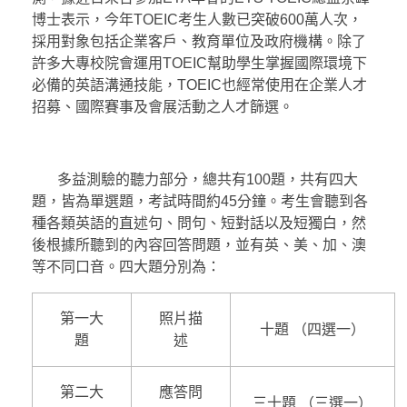
博士表示，今年TOEIC考生人數已突破600萬人次，
採用對象包括企業客戶、教育單位及政府機構。除了
許多大專校院會運用TOEIC幫助學生掌握國際環境下
必備的英語溝通技能，TOEIC也經常使用在企業人才
招募、國際賽事及會展活動之人才篩選。
多益測驗的聽力部分，總共有100題，共有四大
題，皆為單選題，考試時間約45分鐘。考生會聽到各
種各類英語的直述句、問句、短對話以及短獨白，然
後根據所聽到的內容回答問題，並有英、美、加、澳
等不同口音。四大題分別為：
第一大
照片描
十題 （四選一）
題
述
第二大
應答問
三十題 （三選一）