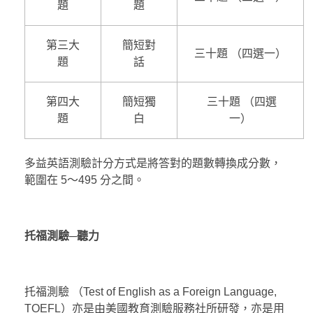
題
題
第三大
簡短對
三十題 （四選一）
題
話
第四大
簡短獨
三十題 （四選
題
白
一）
多益英語測驗計分方式是將答對的題數轉換成分數，
範圍在 5～495 分之間。
托福測驗─聽力
托福測驗 （Test of English as a Foreign Language,
TOEFL）亦是由美國教育測驗服務社所研發，亦是用