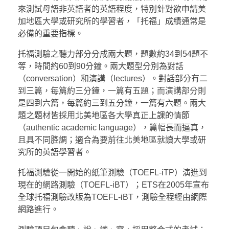
來測試母語非英語者的英語程度，特別針對欲申請美
加地區大學或研究所的學習者，「托福」成績通常是
必備的重要指標。
托福測驗之聽力部分分成兩大題，題數約34到54題不
等，時間約60到90分鐘。兩大題型分別為對話
（conversation）和演講（lectures）。對話部分有二
到三篇，每篇約三分鐘，一篇有五題；而演講部分則
是四到六篇，每篇約三到五分鐘，一篇有六題。兩大
題之題材皆採用北美地區各大學真正上課的情節
（authentic academic language），篇幅長而逼真，
且具不同腔調；適合為要前往北美地區就讀大學或研
究所的英語學習者。
托福測驗從一開始的紙筆測驗（TOEFL-iTP）演進到
現在的網路測驗（TOEFL-iBT）；ETS在2005年宣布
全球托福測驗改版為TOEFL-iBT，測驗全程經由網際
網路進行。