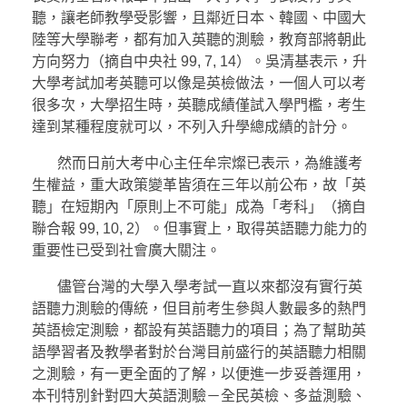
聽，讓老師教學受影響，且鄰近日本、韓國、中國大
陸等大學聯考，都有加入英聽的測驗，教育部將朝此
方向努力（摘自中央社 99, 7, 14）。吳清基表示，升
大學考試加考英聽可以像是英檢做法，一個人可以考
很多次，大學招生時，英聽成績僅試入學門檻，考生
達到某種程度就可以，不列入升學總成績的計分。
然而日前大考中心主任牟宗燦已表示，為維護考
生權益，重大政策變革皆須在三年以前公布，故「英
聽」在短期內「原則上不可能」成為「考科」（摘自
聯合報 99, 10, 2）。但事實上，取得英語聽力能力的
重要性已受到社會廣大關注。
儘管台灣的大學入學考試一直以來都沒有實行英
語聽力測驗的傳統，但目前考生參與人數最多的熱門
英語檢定測驗，都設有英語聽力的項目；為了幫助英
語學習者及教學者對於台灣目前盛行的英語聽力相關
之測驗，有一更全面的了解，以便進一步妥善運用，
本刊特別針對四大英語測驗－全民英檢、多益測驗、