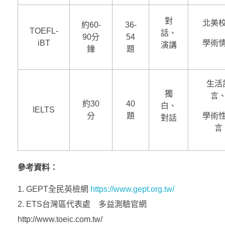
對
北美
約60-
36-
TOEFL-
話、
90分
54
iBT
學術
演講
鐘
題
生活
獨
言
約30
40
白、
IELTS
分
題
學術
對話
言
參考資料：
GEPT全民英檢網
https://www.gept.org.tw/
ETS台灣區代表處 多益測驗官網
http://www.toeic.com.tw/