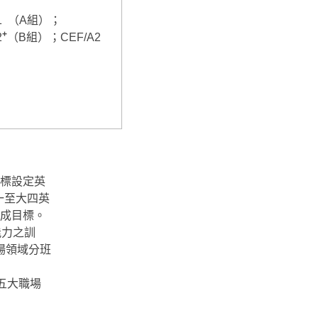
B1 （A組）；
+
2
（B組）；CEF/A2
）
標設定英
一至大四英
成目標。
能力之訓
場領域分班
五大職場