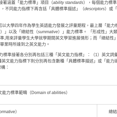
接著涵蓋「能力標準」項目（
ability standards
），每個能力標準
），不同能力指標下再含括「具體標準描述」（
descriptors
）或
若以大學四年作為學生英語能力發展之評量期程，最上層「能力
e
）」以及「總結性（
summative
）」能力標準。 「形成性」大
準,用來評量學生大學就學期間英文學習進展情形；而「總結性
畢業時所達到之英文能力。
力標準接著各分別再包括三種「英文能力指標」：（1）英文詞
三種英文能力指標下則分別再包含數種「具體標準描述」或「能力
架構：
能力標準範疇（Domain of abilities）
mative）
總結