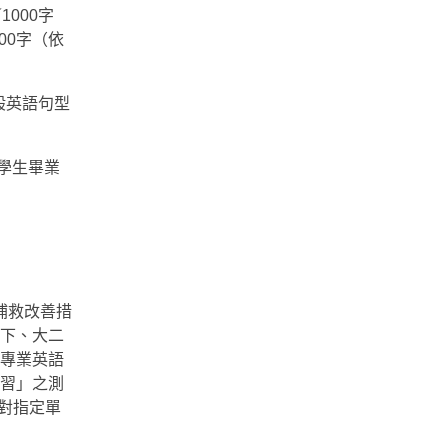
000字
00字（依
般英語句型
學生畢業
補救改善措
下、大二
專業英語
習」之測
對指定單