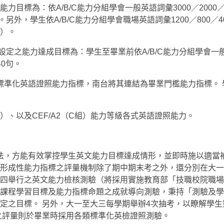
目標為：依A/B/C能力分組學會一般英語詞彙3000／2000／1
另外，學生依A/B/C能力分組學會職場英語詞彙1200／800／4
）。
定之能力達成目標為：學生至畢業前依A/B/C能力分組學會一
/40句。
化英語證照能力指標，南台將其連結為畢業門檻能力指標。 
組）、以及CEF/A2（C組）能力等級各式英語證照能力。
法，方能有效掌控學生英文能力目標達成情形，並即時施以適當
形成性能力指標之評量機制除了期中期末考之外，還分別在大一
四舉行之英文能力檢核測驗（將採用實施教育部「技職校院職場
課程學習目標及能力指標命題之成就導向測驗，秉持「測驗及學
定之目標。 另外，大一至大三每學期舉辦4次抽考，以瞭解學生
之評量則於畢業時採用各類標準化英檢證照測驗。