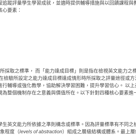
程追蹤評量學生學習成就，並適時提供輔導措施與以回饋課程與
核心要素：
所採取之標準， 而「能力達成目標」則是指在檢視英文能力之
是在檢驗所設定之能力達成目標達成情形時所採取之評量途徑或方
進行輔導或強化教學，協助解決學習困難，提升學習信心。 以上
視為整個機制存在之意義與價值所在。以下針對四種核心要素進
學生英文能力所依據之準則構念或標準。因為評量標準有不同之
象程度（
levels of abstraction
）組成之層級結構或體系。最上層