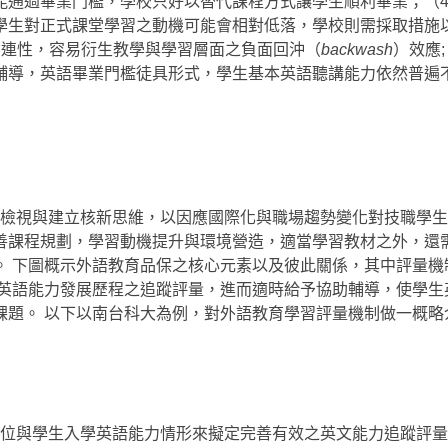
能通過畢業門檻，學校只好以替代課程方式讓學生順利畢業；（
學生對正式課堂學習之動機可能會相對低落，學校則需採取措施
關連性，容易衍生教學與學習層面之負面回沖（
backwash
）效應
輔導，英語畢業門檻徒具形式，學生基本英語聽講能力依然普遍
素
檢視與建立核新思維，以因應國際化與職場趨勢變化對技職學生
善課程規劃，學習動機提升與環境營造，適當學習教材之外，還
。 下圖概示外語教育品保之核心元素以及彼此關係，其中評量機
年英語能力發展歷程之追蹤評量，進而適時給予協助輔導，使學生
課題。 以下以南台科大為例，對外語教育學習評量機制做一概略
位與學生入學英語能力情形來擬定完善有效之英文能力追蹤評量