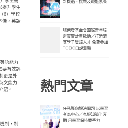
4）學生需
新機遇、挑戰及職能素養
以提升學生
;（6）學校
不佳，英語
張榮發基金會國際青年培
育實習計畫啟動／打造清
寒學子雙語人才 免費參加
TOEIC口說測驗
英語能力
需要有效評
制更是外
熱門文章
英文能力
介紹。
任務導向解決問題 以學習
者為中心／克服知識半衰
期 用學習保持競爭力
機制，制