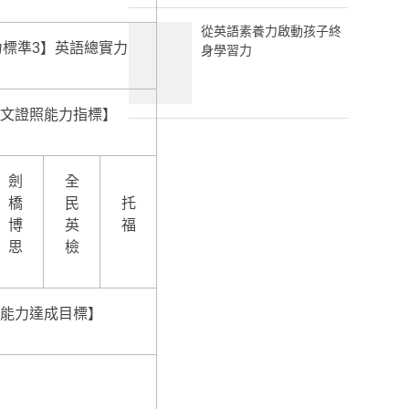
從英語素養力啟動孩子終
力標準3】英語總實力
身學習力
文證照能力指標】
劍
全
橋
民
托
博
英
福
思
檢
能力達成目標】