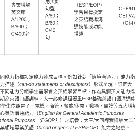
用英語
專業職場
（ESP/EOP）
句型
CEF/
英文庫
學習目標擬定
A/80；
CEF/A
A/1200；
之英語職場溝
B/60；
（C組
B/800；
通技能或功能
C/40
C/400字
描述
句
同能力指標設定能力達成目標。例如針對「情境溝通力」能力指
力描述（
can-do statements or descriptors
）形式呈現，訂定大
不同能力分組學生需學會之英語學習目標，作為具體英文能力達
期為英語口語訓練，大一必修課程著重EGP基礎英語口語溝通
將學生依照電子／電機，商管，餐旅/休閒，職場，醫護等五大職
心英語溝通能力（
English for General Academic Purposes
pational Purposes （EGOP）
）之培養；大三/大四課程延續大二
業領域專業英語（
broad or general ESP/EOP
）能力之培養。