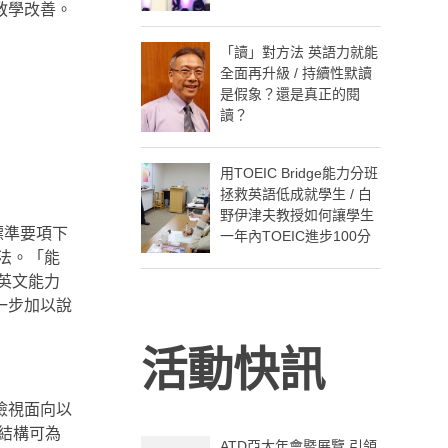
教學改善。
「讀」對方法 英語力就能
全面再升級 / 持續性默讀
是假象？還是真正的閱
讀？
用TOEIC Bridge能力分班
拯救英語低成就學生 / 白
野伊津夫教授如何讓學生
標準要項下
一年內TOEIC進步100分
法。「能
英文能力
一步加以說
活動快訊
檢視面向以
結構可為
ATD亞太年會暨展覽 引領