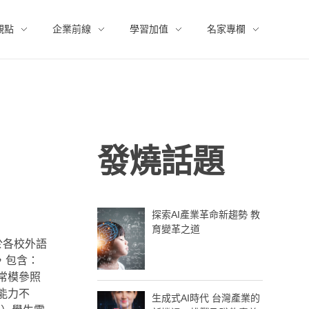
觀點
企業前線
學習加值
名家專欄
發燒話題
探索AI產業革命新趨勢 教
育變革之道
於各校外語
，包含：
，常模參照
能力不
生成式AI時代 台灣產業的