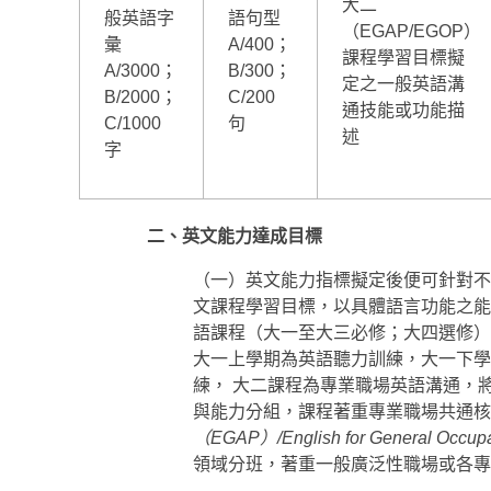
大二
般英語字
語句型
（EGAP/EGOP）
彙
A/400；
課程學習目標擬
A/3000；
B/300；
定之一般英語溝
B/2000；
C/200
通技能或功能描
C/1000
句
述
字
二、
英文能力達成目標
（一）英文能力指標擬定後便可針對不
文課程學習目標，以具體語言功能之能
語課程（大一至大三必修；大四選修）
大一上學期為英語聽力訓練，大一下學
練， 大二課程為專業職場英語溝通，
與能力分組，課程著重專業職場共通核
（EGAP）/English for General Occu
領域分班，著重一般廣泛性職場或各專