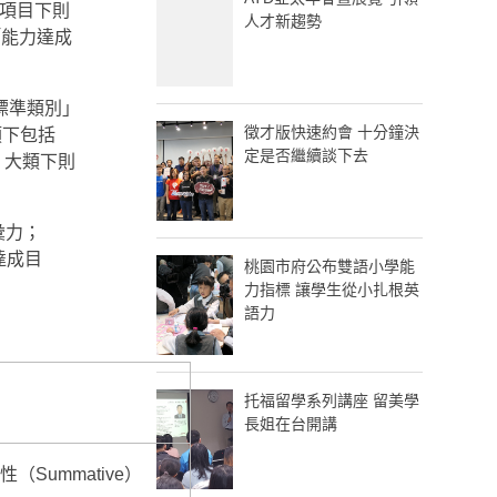
項目下則
人才新趨勢
「能力達成
標準類別」
徵才版快速約會 十分鐘決
類下包括
定是否繼續談下去
」大類下則
彙力；
達成目
桃園市府公布雙語小學能
力指標 讓學生從小扎根英
語力
托福留學系列講座 留美學
長姐在台開講
性（Summative）