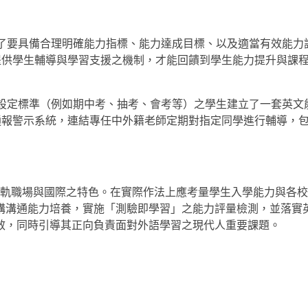
了要具備合理明確能力指標、能力達成目標、以及適當有效能力
提供學生輔導與學習支援之機制，才能回饋到學生能力提升與課
設定標準（例如期中考、抽考、會考等）之學生建立了一套英文
通報警示系統，連結專任中外籍老師定期對指定同學進行輔導，
。
軌職場與國際之特色。在實際作法上應考量學生入學能力與各校
講溝通能力培養，實施「測驗即學習」之能力評量檢測，並落實
效，同時引導其正向負責面對外語學習之現代人重要課題。