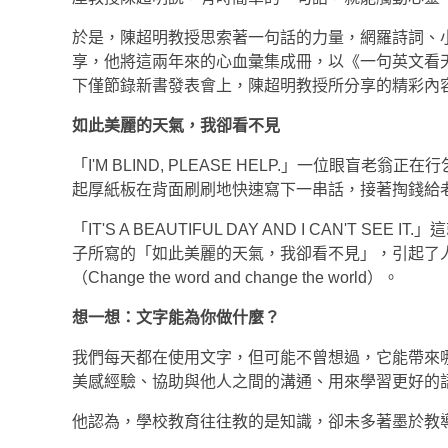
於是，陳超明教授思索著一句話的力量，網羅詩詞、
享，他將這兩年來的心血彙集成冊，以《一句英文看
下僅節錄新書發表會上，陳超明教授所分享的精彩內
如此美麗的天氣，我卻看不見
「I'M BLIND, PLEASE HELP.」一位眼
起厚紙板在背面刷刷地快速寫下一串話，接著掏錢給
「IT'S A BEAUTIFUL DAY AND I CAN
子所寫的「如此美麗的天氣，我卻看不見」，引起了
（Change the word and change the world）。
想一想：文字能為你做什麼？
我們每天都在使用文字，但可能不曾想過，它能帶來
美感經驗、協助與他人之間的溝通、用來學習更好的
他認為，學校教育往往教的是知識，卻未多著墨於教