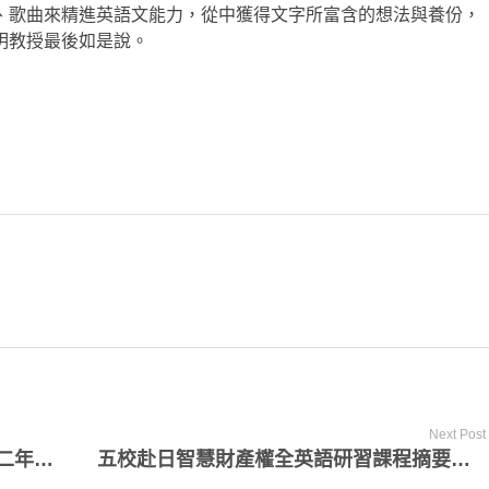
、歌曲來精進英語文能力，從中獲得文字所富含的想法與養份，
明教授最後如是說。
Next Post
編輯人語 – 百尺竿頭更進一步 再談十二年國教英語教育
五校赴日智慧財產權全英語研習課程摘要報導 – 2014年法律英語國際盛會 台灣各大學收穫豐碩