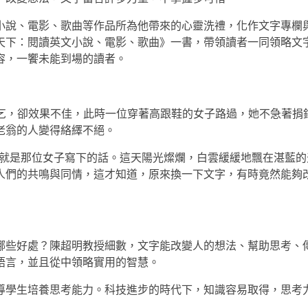
小說、電影、歌曲等作品所為他帶來的心靈洗禮，化作文字專欄
天下：閱讀英文小說、電影、歌曲》一書，帶領讀者一同領略文
容，一饗未能到場的讀者。
盲老翁正在行乞，卻效果不佳，此時一位穿著高跟鞋的女子路過，她不急著
老翁的人變得絡繹不絕。
'T SEE IT.」這就是那位女子寫下的話。這天陽光燦爛，白雲緩緩地飄在湛
人們的共鳴與同情，這才知道，原來換一下文字，有時竟然能夠
哪些好處？陳超明教授細數，文字能改變人的想法、幫助思考、
語言，並且從中領略實用的智慧。
導學生培養思考能力。科技進步的時代下，知識容易取得，思考