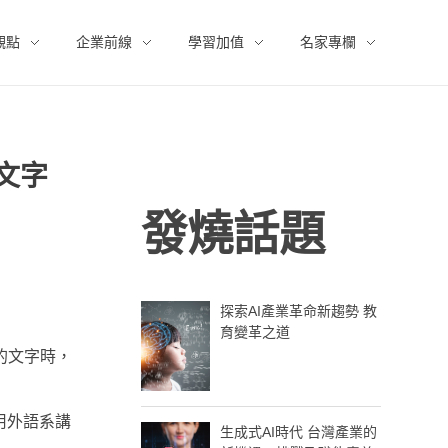
觀點
企業前線
學習加值
名家專欄
文字
發燒話題
探索AI產業革命新趨勢 教
育變革之道
的文字時，
用外語系講
生成式AI時代 台灣產業的