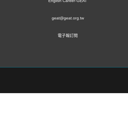
English Career-GEAT
geat@geat.org.tw
電子報訂閱