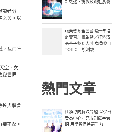
新機遇、挑戰及職能素養
與讀者分
字之美。以
張榮發基金會國際青年培
育實習計畫啟動／打造清
寒學子雙語人才 免費參加
捐錢，反而拿
TOEIC口說測驗
藍的天空，女
改變世界
熱門文章
傳達與體會
任務導向解決問題 以學習
者為中心／克服知識半衰
期 用學習保持競爭力
力卻不然。