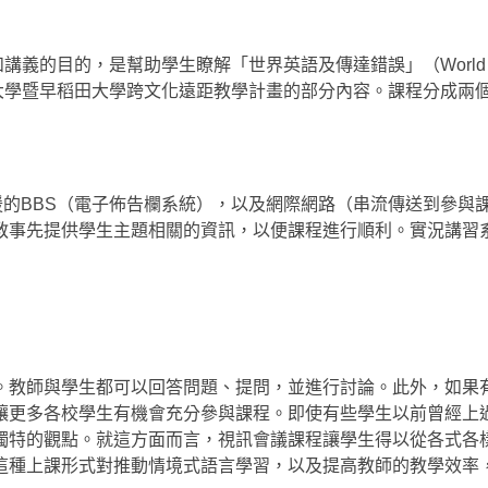
nts 和講義的目的，是幫助學生瞭解「世界英語及傳達錯誤」（World En
此主題是高麗大學暨早稻田大學跨文化遠距教學計畫的部分內容。課程分成
支援的BBS（電子佈告欄系統），以及網際網路（串流傳送到參與
教事先提供學生主題相關的資訊，以便課程進行順利。實況講習
。教師與學生都可以回答問題、提問，並進行討論。此外，如果
讓更多各校學生有機會充分參與課程。即使有些學生以前曾經上
獨特的觀點。就這方面而言，視訊會議課程讓學生得以從各式各
這種上課形式對推動情境式語言學習，以及提高教師的教學效率