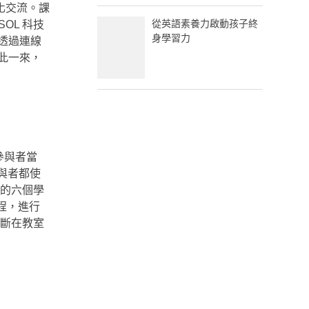
化交流。課
從英語素養力啟動孩子終
OL 科技
身學習力
生透過連線
如此一來，
參與者當
與者都使
間的六個學
程，進行
判斷在教室