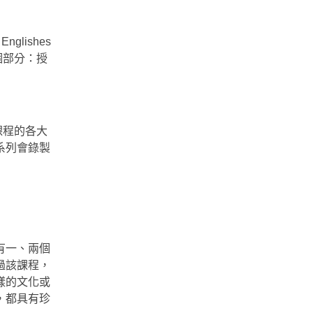
glishes
兩個部分：授
課程的各大
系列會錄製
有一、兩個
過該課程，
樣的文化或
，都具有珍