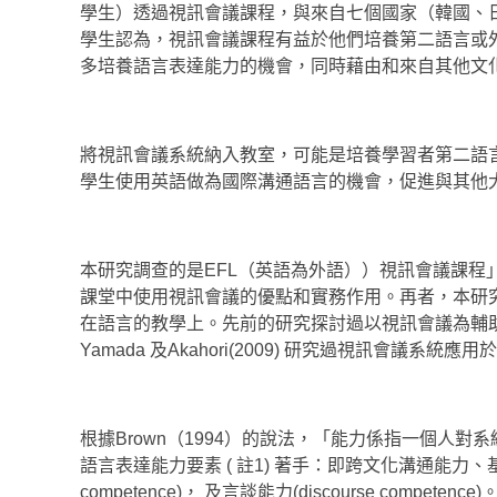
學生）透過視訊會議課程，與來自七個國家（韓國、
學生認為，視訊會議課程有益於他們培養第二語言或外
多培養語言表達能力的機會，同時藉由和來自其他文
將視訊會議系統納入教室，可能是培養學習者第二語
學生使用英語做為國際溝通語言的機會，促進與其他
本研究調查的是EFL（英語為外語））視訊會議課
課堂中使用視訊會議的優點和實務作用。再者，本研究
在語言的教學上。先前的研究探討過以視訊會議為輔助的遠距
Yamada 及Akahori(2009) 研究過視訊會議系
根據Brown（1994）的說法，「能力係指一個人對
語言表達能力要素 ( 註1) 著手：即跨文化溝通能力、基模理解
competence)， 及言談能力(discourse c