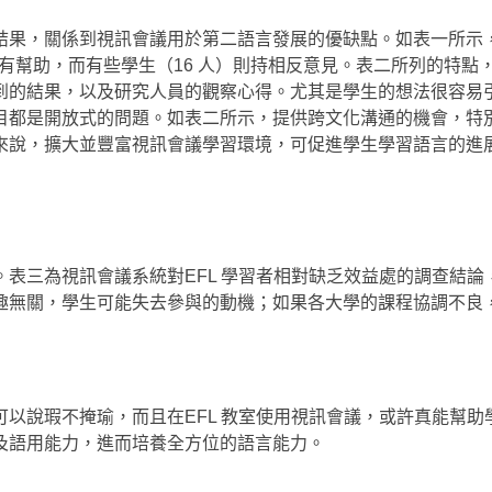
結果，關係到視訊會議用於第二語言發展的優缺點。如表一所示
力有幫助，而有些學生（16 人）則持相反意見。表二所列的特點
到的結果，以及研究人員的觀察心得。尤其是學生的想法很容易
分的項目都是開放式的問題。如表二所示，提供跨文化溝通的機會，特
來說，擴大並豐富視訊會議學習環境，可促進學生學習語言的進
表三為視訊會議系統對EFL 學習者相對缺乏效益處的調查結論
趣無關，學生可能失去參與的動機；如果各大學的課程協調不良
以說瑕不掩瑜，而且在EFL 教室使用視訊會議，或許真能幫助
及語用能力，進而培養全方位的語言能力。