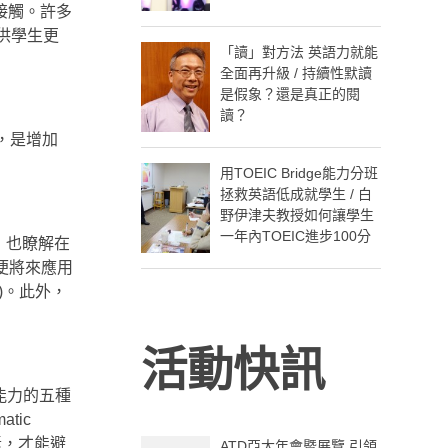
接觸。許多
供學生更
「讀」對方法 英語力就能
全面再升級 / 持續性默讀
是假象？還是真正的閱
讀？
，是增加
用TOEIC Bridge能力分班
拯救英語低成就學生 / 白
野伊津夫教授如何讓學生
一年內TOEIC進步100分
，也瞭解在
便將來應用
)。此外，
活動快訊
言能力的五種
tic
要素，才能避
ATD亞太年會暨展覽 引領