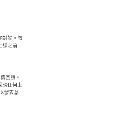
題討論。教
上課之前，
同儕回饋。
回應任何上
以發表意