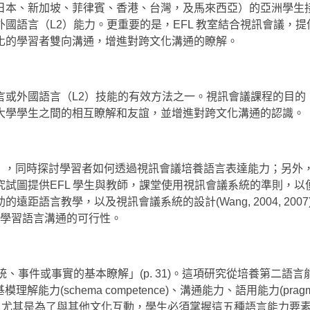
日本、新加坡、菲律賓、香港、台灣，及馬來西亞）的亞洲學生
國語言（L2）能力。更重要的是，EFL 教室結合視訊會議，提
化的學習者雙向溝通，增進對跨文化溝通的瞭解。
言或外國語言（L2）技能的有效方法之一。視訊會議課程的目的
大學學生之間的相互瞭解和友誼，並增進對跨文化溝通的認識。
程」，同時探討學習者如何透過視訊會議培養語言表達能力；另外
試圖提供EFL 學生與教師，課堂使用視訊會議系統的準則，以
語言教學，以及視訊會議系統的設計(Wang, 2004, 2007
統應用於學習語言溝通的可行性。
系統、事件或事實的基本瞭解」(p. 31)。這項研究從培養第二語
能力(schema competence)、溝通能力、語用能力(pragma
ompetence)。尤其是為了與其他文化互動，學生必須掌握這五種語言能力