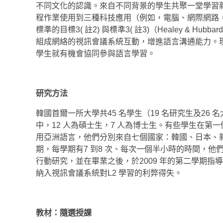
不同文化的認識。來自不同背景的學生共聚一堂學習
程作業使用到三種科技應用（例如，電腦、網際網路，
標準的目標3( 註2) 與標準3( 註3)（Healey & 
組成網絡的視訊會議系統互動，增進語言溝通能力。現場直
學生就有機會協同參與語言學習。
研究方法
韓國首爾一所大學共45 名學生（19 名研究生及26
中，12 人為碩士生，7 人為博士生。有些學生在
用亞洲語言，他們分別來自七個國家：韓國、日本、新
期，每學期有7 到8 次、每次一個半小時的時間，他
行動研究，並在畢業之後，於2009 年的第二學期指導
納入視訊會議系統對L2 學習的利弊得失。
教材：隨選授課