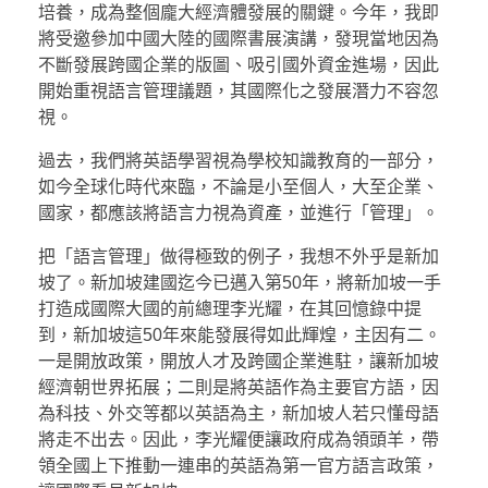
培養，成為整個龐大經濟體發展的關鍵。今年，我即
將受邀參加中國大陸的國際書展演講，發現當地因為
不斷發展跨國企業的版圖、吸引國外資金進場，因此
開始重視語言管理議題，其國際化之發展潛力不容忽
視。
過去，我們將英語學習視為學校知識教育的一部分，
如今全球化時代來臨，不論是小至個人，大至企業、
國家，都應該將語言力視為資產，並進行「管理」。
把「語言管理」做得極致的例子，我想不外乎是新加
坡了。新加坡建國迄今已邁入第50年，將新加坡一手
打造成國際大國的前總理李光耀，在其回憶錄中提
到，新加坡這50年來能發展得如此輝煌，主因有二。
一是開放政策，開放人才及跨國企業進駐，讓新加坡
經濟朝世界拓展；二則是將英語作為主要官方語，因
為科技、外交等都以英語為主，新加坡人若只懂母語
將走不出去。因此，李光耀便讓政府成為領頭羊，帶
領全國上下推動一連串的英語為第一官方語言政策，