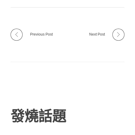
Previous Post
Next Post
發燒話題