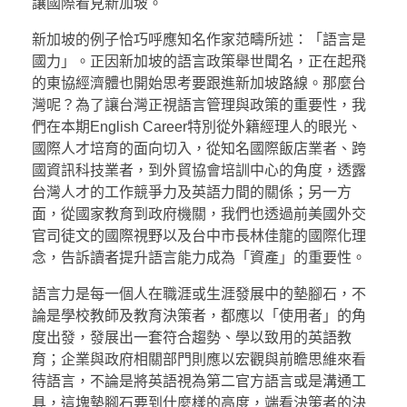
讓國際看見新加坡。
新加坡的例子恰巧呼應知名作家范疇所述：「語言是
國力」。正因新加坡的語言政策舉世聞名，正在起飛
的東協經濟體也開始思考要跟進新加坡路線。那麼台
灣呢？為了讓台灣正視語言管理與政策的重要性，我
們在本期English Career特別從外籍經理人的眼光、
國際人才培育的面向切入，從知名國際飯店業者、跨
國資訊科技業者，到外貿協會培訓中心的角度，透露
台灣人才的工作競爭力及英語力間的關係；另一方
面，從國家教育到政府機關，我們也透過前美國外交
官司徒文的國際視野以及台中市長林佳龍的國際化理
念，告訴讀者提升語言能力成為「資產」的重要性。
語言力是每一個人在職涯或生涯發展中的墊腳石，不
論是學校教師及教育決策者，都應以「使用者」的角
度出發，發展出一套符合趨勢、學以致用的英語教
育；企業與政府相關部門則應以宏觀與前瞻思維來看
待語言，不論是將英語視為第二官方語言或是溝通工
具，這塊墊腳石要到什麼樣的高度，端看決策者的決