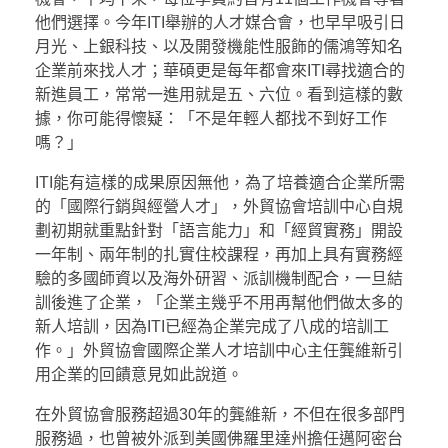
他們選擇。今年ITI舉辦的人才媒合會，也早早吸引日
月光、上銀科技、以及開發機能性服飾的儒鴻等知名
企業前來找人才；華碩更是每年都會來ITI尋找適合的
新進員工，常常一進用就是五、六位。看到這樣的數
據，你可能得懷疑：「不是年輕人都找不到好工作
嗎？」
ITI能有這樣的成果原因無他，為了培養適合企業所需
的「國際行銷與經營人才」，外貿協會培訓中心自規
劃初期就重點針對「語言能力」和「經貿實務」開設
一年制、兩年制的扎實住校課程，再加上具有實務經
驗的多國師資以及海外研習、派訓機制配合，一旦結
訓後進了企業，「企業主幾乎不用再幫他們做太多的
新人培訓，因為ITI已經為企業完成了八成的培訓工
作。」外貿協會國際企業人才培訓中心主任龔維新引
用企業的回饋意見如此說道。
在外貿協會服務超過30年的龔維新，不但在很多部門
服務過，也曾被外派到美國佛羅里達州擔任邁阿密台