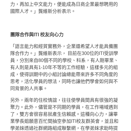
力，再加上中文能力，便能成為日商企業最想聘用的
國際人才。」龔維新分析表示。
團隊合作與ITI
校友向心力
「語言能力和經貿實務外，企業還希望人才能具備團
隊合作力。」龔維新表示， 目前在300位的ITI受訓學
員，分別來自80個不同的學校、科系，有人剛畢業、
有人則是具有1-10年不等的工作經驗，這樣多元的組
成，使得訓期中的小組討論總能帶來許多不同角度的
思考，活化學員的想法，同時也讓他們學會如何與不
同背景的人共事。
另外，兩年的住校情誼，往往使學員間具有很強的凝
聚力。此外，儘管是不同期的學員，在工作場域遇到
了，雙方會很容易就產生信賴感。這種向心力，讓畢
業學長姐願意百忙間抽空參加ITI校友群英會，並且和
學弟妹透過社群網路組成聯繫網，在學弟妹求助時提