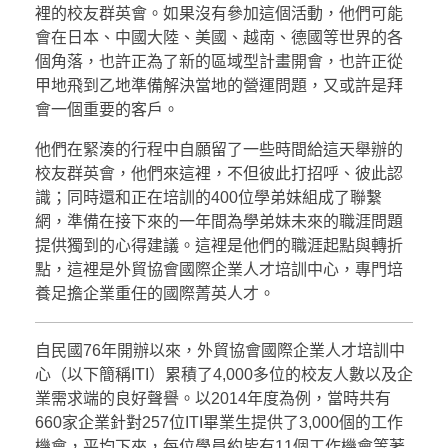
裡的校友群英會。如果沒有參加這個活動，他們可能
會在日本、中國大陸、美國、越南、德國等世界的各
個角落，也許正為了新的區域型計畫開會，也許正從
甲地飛到乙地準備解決當地的營運問題，又或許是拜
會一個重要的客戶。
他們在緊湊的行程中自願留了一些時間給這天舉辦的
校友群英會，他們來這裡，不但彼此打招呼、彼此認
識；同時還和正在培訓的400位學弟妹組成了聯繫
網，準備在接下來的一年間為學弟妹未來的職涯問題
提供獨到的心得建議。這裡是他們的職涯起點與轉折
點，這裡是外貿協會國際企業人才培訓中心，專門培
養足擔企業重任的國際菁英人才。
自民國76年開辦以來，外貿協會國際企業人才培訓中
心（以下簡稱ITI）累積了4,000多位的校友人數以及企
業需求端的良好聲譽。以2014年度為例，當時共有
660家企業針對257位ITI畢業生提供了3,000個的工作
機會，平均下來，每位學員約皆有11個工作機會等著