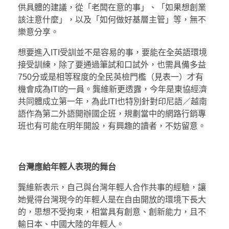
供具體的建議，從「老闆在意的事」、「如果想創業
該注意什麼」，以及「如何做好基層主管」等，無不
樂意分享。
想要進入ITI受訓並不是容易的事，要能在全英語環境
接受訓練，除了要通過筆試和口試外，也需具備多益
750分或是相等程度的全民英檢門檻（見表一）才有
機會成為ITI的一員。龔維新更透露，今年是東協經濟
共同體成立第一年，為此ITI也特別針對印尼語／越南
語作為第二外語開辦國企班，規劃當中的網路行銷專
班也有可能在明年開設，有興趣的讀者，不妨留意。
台灣應給年輕人表現的舞台
龔維新表示，自己與台灣年輕人合作共事的經驗，讓
她覺得台灣現今的年輕人是在自由開放的環境下長大
的，思想不受拘束，相當具有創意、創新能力，且不
輸日本、中國大陸的年輕人。