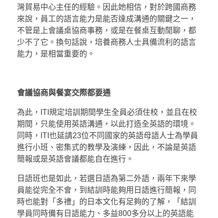
灣貿易中心主任的經驗。因此她相信，對於跨國商務
來說，員工的語言能力是能否達成溝通的關鍵之一，
不管是上會議桌協商事務，或是在餐桌互動閒聊，都
少不了它。換句話說，培養商務人士具備流利的語言
能力，是相當重要的。
會議協商與餐宴交際都要通
為此，ITI規定培訓期間學生全員必須住校，並且在校
期間，只能使用英語溝通，以此打造全英語的環境。
同時，ITI也延請23位不同國家的英語母語人士為學員
進行小班、密集式的教學及演練，因此，不論是英語
簡報或是英語會議都能自在進行。
日語班也是如此，若選日語為第二外語，兩年下來學
員能從完全不會，到結訓時能夠用日語進行簡報，同
時也能對「多禮」的日本文化有足夠的了解，「結訓
學員同時備有日語能力、多益800多分以上的英語能