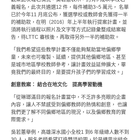
義報名，此次共遴選12 件，每件補助3~5 萬元， 名單
已於今年11 月底公布，獲選學校或教師會先獲得一半
的補助款，在明（2016）年上半年執行提案計畫，並
須將執行過程以照片及文字等方式記錄彙整成結案報
告，待LTTC 審核後，再取得另外一半的補助款。
「我們希望這些教學計畫不僅能夠幫助當地偏鄉學
童，未來也可複製、延續，提供其他偏鄉地區、甚至
是城市地區學校教師參考，讓計畫效益延伸擴大，畢
竟我們的最終目的，是要提升孩子們的學習成效。」
創意教案： 結合在地文化 提高學習動機
「從琳瑯滿目的報名計畫當中，不乏許多亮眼的企畫
內容，讓人不禁感受到偏鄉教師的熱情和創意， 也讓
我們更了解不同偏鄉地區的現況，以及偏鄉教育的實
際需求。」
吳若蕙舉例，高雄深水國小全校1 到6 年級總人數不到
30 人，報名老師希望打造雙語校園，於是構思出結合