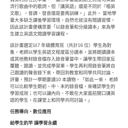
流行歌曲中的歌詞，但『講英語』還是不同於『唱英
文歌』，音調、發音還是要再訓練。」此外， 當地學
童大多缺乏課後學習環境，自然也就沒有閱讀習慣，
因此該計畫便構思要「以錄音筆和分級讀本」來為學
生建立英語文閱讀學習課程。
該計畫選定以7 年級體育班（共計16 位）學生為對
象，老師以學生英語文程度區分讀本，並將朗讀讀本
或其他教材錄音檔存入錄音筆當中，讓學生帶回家反
覆聽、跟讀，並完成學習單，學生再利用錄音筆將自
己跟讀的聲音錄下來，帶回到教室和同學共同討論、
評量，預計一學期要讀10 本讀物，「如此一來， 老師
可以比較學生期初、中、末的錄音檔，來確認學生的
學習成效；也可以讓內向、不敢在大家面前開口講英
語的學生，在課堂上和同學共同討論。」
任務導向、數位應用
給學生釣竿 讓學習永續