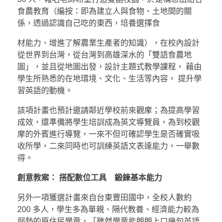
食農教育（編按：即為建立人與食物、土地間的關
係，透過認識自己吃的東西，培養選擇食
材能力、增進了解農業生產者的知識），在校內設計
從世界到台灣，從台灣到高雄深水的「雙語食農地
圖」，並且從地圖出發，設計主題式教學課程， 藉由
學生所熟悉的在地環境、文化、生活等內容， 提升學
習英語的動機。
該項計畫也預計邀請鄰近學校前來觀摩；為提高學習
成效，還準備將學生培訓成為英文導覽員，為到校觀
摩的外賓進行導覽，一來不但可確認學生是否確實吸
收所學，二來同時也可訓練英語文表達能力，一舉數
得。
創意教案： 搭配數位工具 鍛鍊基本能力
另外一項獲選計畫來自台東豐田國中，全校人數約
200 多人，學生多為單親、隔代教養、經濟能力較為
弱勢的原住民學童，「雖然學童能朗朗上口幾句英語