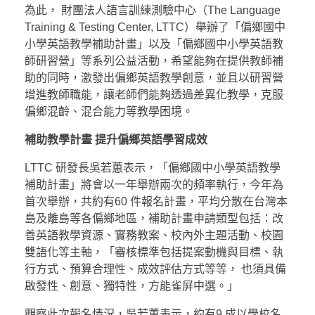
為此， 財團法人語言訓練測驗中心（The Language
Training & Testing Center, LTTC）舉辦了「偏鄉國中
小學英語教學補助計畫」以及「偏鄉國中小學英語教
師研習營」等系列公益活動，希望能夠在提供教師補
助的同時，激發出偏鄉英語教學創意，並且以研習營
增進教師職能，讓老師們能夠透過差異化教學，克服
偏鄉混齡、混合能力等教學困境。
補助教學計畫 提升偏鄉英語學習成效
LTTC 研發長吳若蕙表示，「偏鄉國中小學英語教學
補助計畫」將會以一年舉辦兩次的頻率執行，今年為
首次舉辦，共約有60 件報名計畫，平均分散在台灣本
島及離島等各偏鄉地區，補助計畫申請類型包括：改
善英語教學資源、實務教案、校內外主題活動、校園
雙語化等主軸，「審核標準包括提案動機與目標、執
行方式、預算合理性、成效評估方式等等， 也須具備
啟發性、創意、獨特性，方能雀屏中選。」
觀察此次報名情況，吳若蕙表示，約有9 成以學校名