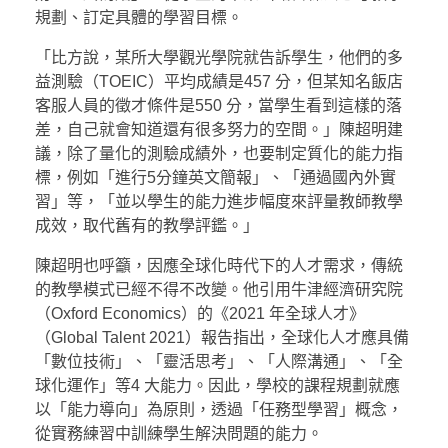
規劃、訂定具體的學習目標。
「比方說，某所大學觀光學院就告訴學生，他們的多
益測驗（TOEIC）平均成績是457 分，但某知名飯店
客服人員的徵才條件是550 分，當學生看到這樣的落
差，自己就會知道還有很多努力的空間。」陳超明建
議，除了量化的測驗成績外，也要制定質化的能力指
標，例如「進行5分鐘英文簡報」、「通過國內外實
習」等，「並以學生的能力進步幅度來評量教師教學
成效，取代舊有的教學評鑑。」
陳超明也呼籲，因應全球化時代下的人才需求，傳統
的教學模式已經不得不改變。他引用牛津經濟研究院
（Oxford Economics）的《2021 年全球人才》
（Global Talent 2021）報告指出，全球化人才應具備
「數位技術」、「靈活思考」、「人際溝通」、「全
球化運作」等4 大能力。因此，學校的課程規劃就應
以「能力導向」為原則，透過「任務型學習」概念，
從實務練習中訓練學生解決問題的能力。