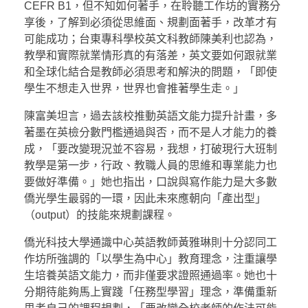
CEFR B1，但不知如何著手，在聆聽工作坊的實務分
享後，了解到必須從思維面、規劃面著手，改革才有
可能成功；台東專科學校英文科教師陳美利也認為，
教學和實際就業情形真的有落差，英文要如何跟就業
和全球化結合是教師必須思考和解決的問題，「即使
學生不想走入世界，世界也會推著學生走。」
陳富美坦言，過去該校推動英語文能力提升計畫，多
著墨在英檢分數門檻通過與否，而不是人才能力的養
成，「要改變現況並不容易，我想，打破現行大班制
教學是第一步，行政、教職人員的思維和專業能力也
要做好準備。」她也指出，口說與寫作能力是大多數
僑光學生最弱的一環，因此未來應朝向「產出型」
（output）的技能來規劃課程。
僑光科技大學通識中心英語教師黃雅琳則十分認同工
作坊所強調的「以學生為中心」教育理念，注重讓學
生培養英語文能力，而非僅要求證照通過率。她也十
分期待能夠馬上實踐「任務型學習」理念，準備重新