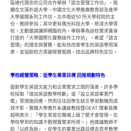
區總代理忠欣公司合作舉辦「語言管理工作坊」，陸
續在文藻外語大學、中國文化大學推廣教育部及逢甲
大學展開系列工作坊，北中南近50 所大學校院的主
任、教師參加；其中更有僑光科技大學、慈濟大學等
校，主動邀請講師親臨校內，舉辦專為該校需求量身
打造的「大學國際化實務操作工作坊」，希望「語言
管理」的理念與實務，能有效改善學生的英語學用落
差，並協助校方突破經營瓶頸，找出品牌特色定位。
學校經營策略：從學生畢業目標
回推規劃特色
面對學生英語文能力和企業需求之間的落差，許多學
校採取「增加英語教學時數」或「設立英語畢業門
檻」等措施因應，然而往往因學生缺乏學習動機而成
效不彰，實踐大學應外系講座教授暨GEAT 理事長陳
超明表示：「學生常是在職場上碰了壁才會發現，在
學校學到的知識不敷現實需求所用。」他建議教師不
妨「以終為始」，從學生的畢業出路目標去思考教學