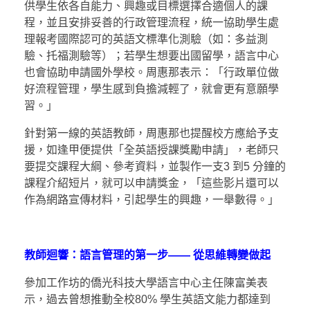
供學生依各自能力、興趣或目標選擇合適個人的課
程，並且安排妥善的行政管理流程，統一協助學生處
理報考國際認可的英語文標準化測驗（如：多益測
驗、托福測驗等）；若學生想要出國留學，語言中心
也會協助申請國外學校。周惠那表示：「行政單位做
好流程管理，學生感到負擔減輕了，就會更有意願學
習。」
針對第一線的英語教師，周惠那也提醒校方應給予支
援，如逢甲便提供「全英語授課獎勵申請」，老師只
要提交課程大綱、參考資料，並製作一支3 到5 分鐘的
課程介紹短片，就可以申請獎金，「這些影片還可以
作為網路宣傳材料，引起學生的興趣，一舉數得。」
教師迴響：語言管理的第一步
——
從思維轉變做起
參加工作坊的僑光科技大學語言中心主任陳富美表
示，過去曾想推動全校80% 學生英語文能力都達到