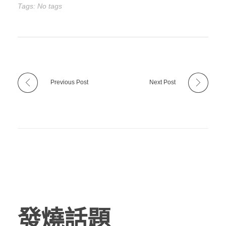
Tags: No tags
Previous Post
Next Post
發燒話題