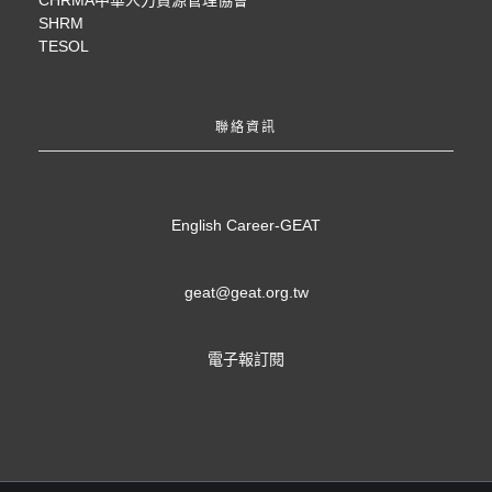
SHRM
TESOL
聯絡資訊
English Career-GEAT
geat@geat.org.tw
電子報訂閱