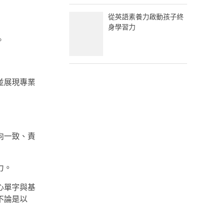
從英語素養力啟動孩子終
身學習力
。
並展現專業
向一致、責
力。
心單字與基
不論是以