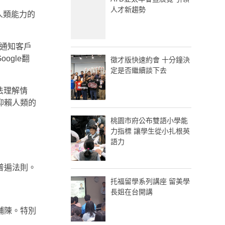
人才新趨勢
人類能力的
須通知客戶
gle翻
徵才版快速約會 十分鐘決
定是否繼續談下去
法理解情
仰賴人類的
桃園市府公布雙語小學能
力指標 讓學生從小扎根英
語力
普遍法則。
托福留學系列講座 留美學
長姐在台開講
鋪陳。特別