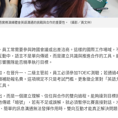
過實務演練體會英語溝通的挑戰與合作的重要性。（攝影／黃文仲）
，員工常需要參與跨國會議或出差洽商。這樣的國際工作場域，
互動中，語言不是單向傳遞，而是建立共識與推進合作的工具。
影響團隊能否精準執行目標。
，在晉升一、二級主管前，員工必須參加TOEIC測驗；若通過4
額補助報名費。這項規定不只是考試門檻，更象徵企業對「英語
工具。
出，而是一個建立理解、信任與合作的雙向過程。能夠達到目標
勢傳遞「暗號」，若有不足或誤解，就必須暫停比賽直接對話，
向、簡單的訊息溝通無法發揮作用時，雙向互動才能真正解決問題