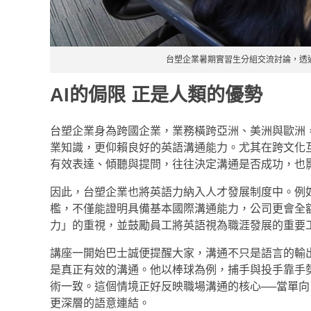
台塑企業暑期實習生分組交流討論，透
AI
的侷限
正是人類的優勢
台塑企業身為跨國企業，業務橫跨亞洲、美洲與歐洲
業知識，更仰賴良好的英語溝通能力。尤其在跨文化
有效表達、傾聽與提問，往往決定溝通是否成功，也
因此，台塑企業也將英語力納入人才發展制度中。例如
檻，不僅能證明具備基本國際溝通能力，公司更會全
力」的重視，並鼓勵員工將英語視為職涯發展的重要
講座一開始巴士誠便提醒大家，溝通不只是語言的輸
是真正有效的溝通。他以棒球為例，捕手與投手靠手
術一致。這個情境正好反映職場溝通的核心──當單
更深層的語意連結。