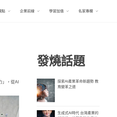
觀點
企業前線
學習加值
名家專欄
發燒話題
探索AI產業革命新趨勢 教
」，從AI
育變革之道
生成式AI時代 台灣產業的