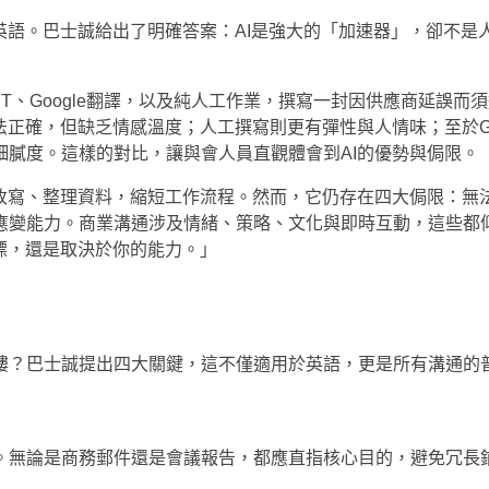
英語。巴士誠給出了明確答案：AI是強大的「加速器」，卻不是
PT、Google翻譯，以及純人工作業，撰寫一封因供應商延誤而
正確，但缺乏情感溫度；人工撰寫則更有彈性與人情味；至於Goo
細膩度。這樣的對比，讓與會人員直觀體會到AI的優勢與侷限。
、改寫、整理資料，縮短工作流程。然而，它仍存在四大侷限：無
應變能力。商業溝通涉及情緒、策略、文化與即時互動，這些都
標，還是取決於你的能力。」
樓？巴士誠提出四大關鍵，這不僅適用於英語，更是所有溝通的
。無論是商務郵件還是會議報告，都應直指核心目的，避免冗長