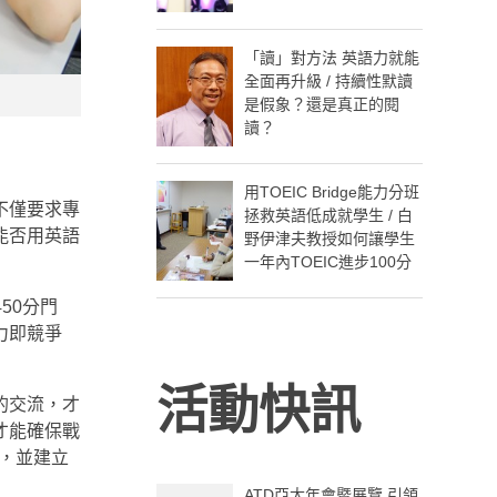
「讀」對方法 英語力就能
全面再升級 / 持續性默讀
是假象？還是真正的閱
讀？
用TOEIC Bridge能力分班
不僅要求專
拯救英語低成就學生 / 白
能否用英語
野伊津夫教授如何讓學生
一年內TOEIC進步100分
50分門
力即競爭
活動快訊
的交流，才
才能確保戰
，並建立
ATD亞太年會暨展覽 引領