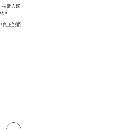
、技能與態
可能。
中真正脫穎