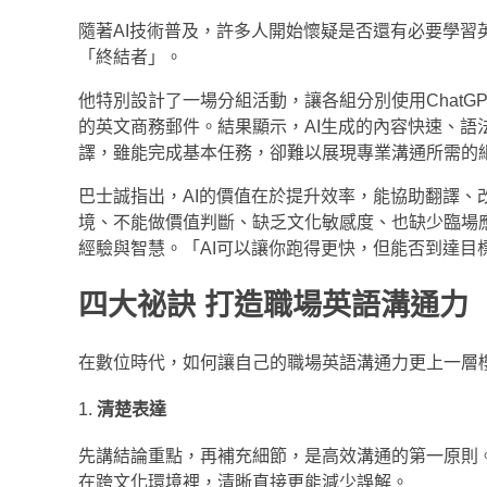
隨著AI技術普及，許多人開始懷疑是否還有必要學習
「終結者」。
他特別設計了一場分組活動，讓各組分別使用ChatG
的英文商務郵件。結果顯示，AI生成的內容快速、語法
譯，雖能完成基本任務，卻難以展現專業溝通所需的
巴士誠指出，AI的價值在於提升效率，能協助翻譯
境、不能做價值判斷、缺乏文化敏感度、也缺少臨場
經驗與智慧。「AI可以讓你跑得更快，但能否到達目
四大祕訣
打造職場英語溝通力
在數位時代，如何讓自己的職場英語溝通力更上一層
清楚表達
先講結論重點，再補充細節，是高效溝通的第一原則
在跨文化環境裡，清晰直接更能減少誤解。