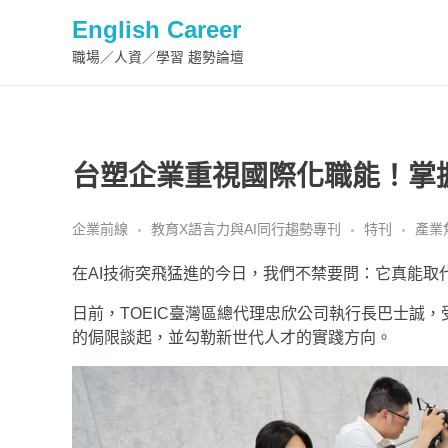
English Career
職場／人資／學習 趨勢論壇
台塑企業重視國際化職能！掌握
企業前線
教育X語言力與AI同行趨勢專刊
特刊
產業
在AI技術突飛猛進的今日，我們不禁要問：它真能取
日前，TOEIC臺灣區總代理忠欣公司執行長巴士誠
的侷限談起，並勾勒新世代人才的實踐方向。