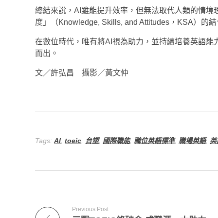
總結來說，AI雖能提升效率，但無法取代人類的情
度」（Knowledge, Skills, and Attit
在數位時代，唯有將AI視為助力，並持續培養英語能
而出。
文／許弘昌 攝影／黃文仲
Tags:
AI
,
toeic
,
台塑
,
國際職能
,
職位英語標準
,
職場英語
,
英
Previous Post