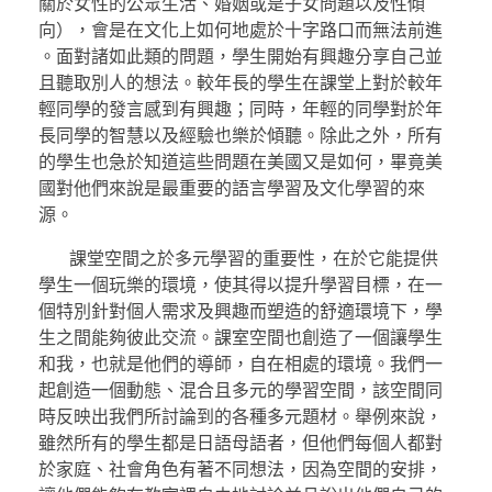
關於女性的公眾生活、婚姻或是子女問題以及性傾
向），會是在文化上如何地處於十字路口而無法前進
。面對諸如此類的問題，學生開始有興趣分享自己並
且聽取別人的想法。較年長的學生在課堂上對於較年
輕同學的發言感到有興趣；同時，年輕的同學對於年
長同學的智慧以及經驗也樂於傾聽。除此之外，所有
的學生也急於知道這些問題在美國又是如何，畢竟美
國對他們來說是最重要的語言學習及文化學習的來
源。
課堂空間之於多元學習的重要性，在於它能提供
學生一個玩樂的環境，使其得以提升學習目標，在一
個特別針對個人需求及興趣而塑造的舒適環境下，學
生之間能夠彼此交流。課室空間也創造了一個讓學生
和我，也就是他們的導師，自在相處的環境。我們一
起創造一個動態、混合且多元的學習空間，該空間同
時反映出我們所討論到的各種多元題材。舉例來說，
雖然所有的學生都是日語母語者，但他們每個人都對
於家庭、社會角色有著不同想法，因為空間的安排，