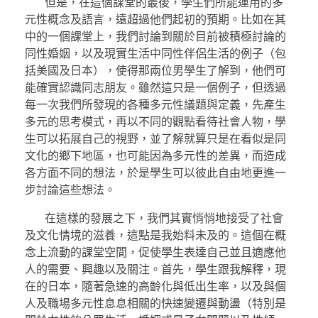
但是，在這個課堂的最後，學生們所能運用的多
元性概念及語言，遠超過他們起初的預期。比如在其
中的一個課堂上，我們討論到關於目前被積極討論的
同性婚姻，以及現實生活中同性伴侶生活的例子（包
括美國及日本），使得那兩位男學生了解到，他們可
能確實認識同志朋友。雖然這只是一個例子，但透過
每一次我們所發現的各種多元性議題與定義，先產生
多元的思考模式，再以不同的觀點看待社會人物，學
生可以拓展自己的視野，並了解就算只是在看似是同
文化的鄉下地區，也可能因為多元性的差異，而造成
各方面不同的想法，於是學生可以彼此自由地更進一
步討論這些想法。
在這樣的發展之下，我們其實悄悄地接受了社會
及文化情境的滋養，這點是我始料未及的。這個在概
念上流動的課堂空間，促使學生表達自己並且適應他
人的需要、興趣以及關注。首先，學生跟我解釋，現
在的日本，隨著急速的高齡化與低出生率，以及與個
人及職場多元性息息相關的快速變遷與動盪（特別是