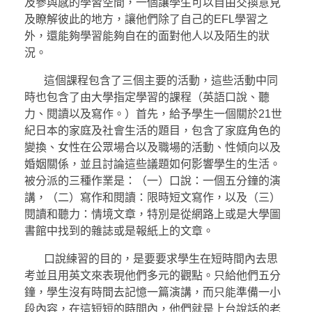
及參與感的學習空間，一個讓學生可以自由交換意見
及瞭解彼此的地方，讓他們除了自己的EFL學習之
外，還能夠學習能夠自在的面對他人以及陌生的狀
況。
這個課程包含了三個主要的活動，這些活動中同
時也包含了由大學指定學習的課程（英語口說、聽
力、閱讀以及寫作。）首先，給予學生一個關於21世
紀日本的家庭及社會生活的題目，包含了家庭角色的
變換、女性在公眾場合以及職場的活動、性傾向以及
婚姻關係，並且討論這些議題如何影響學生的生活。
被分派的三種作業是：（一）口說：一個五分鐘的演
講，（二）寫作和閱讀：限時短文寫作，以及（三）
閱讀和聽力：情境文章，特別是從網路上或是大學圖
書館中找到的雜誌或是報紙上的文章。
口說練習的目的，是要要求學生在短時間內去思
考並且用英文來表現他們多元的觀點。只給他們五分
鐘，學生沒有時間去記憶一篇演講，而只能準備一小
段內容，在這短短的時間內，他們就是上台說話的老