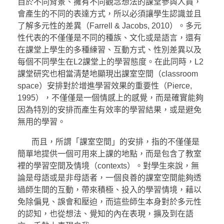
自於不同背景、擁有不同觀念想法的課堂參與人員，
會產生的不同的表達方式，所以必須讓學生認識並且
了解多元性的差異（Farrell & Jacobs, 2010）。多元
性代表的不僅僅是不同的種族、文化或是語言，還有
在課堂上學生的多種練習、互動方式、性別差異以及
每個不同學生在L2課堂上的學習態度。在此同時，L2
課堂研究也相當清楚地顯現出課室空間（classroom
space）安排對於增進學習效果的重要性（Pierce,
1995），不僅僅是一個情感上的感覺，而是確實能夠
因為特別的安排而產生有效率的學習結果，或是避免
無用的學習。
而且，所謂「課室空間」的安排，指的不僅僅是
簡單地提供一個可用來上課的地點，而是包含了教室
裡的學習空間及情境（contexts）。對學生來說，無
論是母語或是非母語者，一個良善的課室空間能夠透
過師生間的互動，帶來積極、投入的學習情境，藉以
免除偏見、誤會和壓迫，而這些師生本身對於多元性
的認知，也從想法、覺知的內在表現，擴及到在語