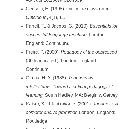
–34. doi:10.2307/40264509
Censotti, E. (1998). Out in the classroom.
Outside In
, 4(1), 11.
Farrell, T., & Jacobs, G. (2010).
Essentials for
successful language teaching
. London,
England: Continuum.
Freire, P. (2000).
Pedagogy of the oppressed
(30th anniv. ed.). London, England:
Continuum.
Giroux, H. A. (1988).
Teachers as
intellectuals: Toward a critical pedagogy of
learning
. South Hadley, MA: Bergin & Garvey.
Kaiser, S., & Ichikawa, Y. (2001).
Japanese: A
comprehensive grammar
. London, England:
Routledge.