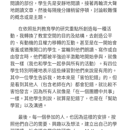
閱讀的部份，學生先是安靜地閱讀，接著再輪流大聲
地朗讀文章，然後每隔幾分鐘稍留停頓，討論較難懂
的概念或是主題。
在依照批判教育學的研究重點所創造每一種活
動，我轉換了教室空間的目的及結構，去創造公平
的、有動機的且權力移轉的互動。甚至是在一開始會
害羞或猶豫開口的學生，當輪到他們朗讀、寫作或自
由發言時，他們都被半強迫半激勵地開始參與，就像
我一樣（我也和學生一起參與所有的活動）。有四位
學生特別明確地表示這些練習對他們來說是有用的。
其中一位學生告訴我，她本來是「害怕犯錯」的，但
是看到其他人（包含老師在內）都會犯錯，就比較不
害怕發言，因為所有人就像是「在一個團體中共事」
一樣。其他學生則說，就算是犯錯了，也是在「幫助
學習」以及溝通。
最後，每一個參加的人，也因為這樣的安排，按
照他們自己的需要、興趣以及想法，建立出自己的學