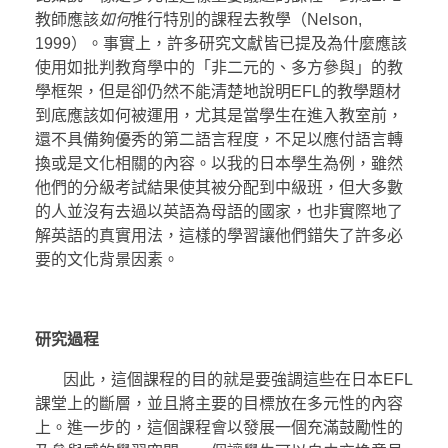
教師應該
如何
推行特別的課程去教學（Nelson,
1999）。事實上，許多研究文獻皆已提及為什麼應該
使用如批判教育學中的「非二元的、多方參與」的教
學框架，但是卻仍然不能清楚地說明EFL的教學題材
到底應該如何被運用，尤其是當學生在進入教室前，
還不具備夠優秀的第二語言程度，不足以應付語言轉
換或是文化相關的內容。以我的日本學生為例，雖然
他們的分級考試結果使其被分配到中級班，但大多數
的人並沒有去過以英語為母語的國家，也非實際地了
解英語的真實用法，這樣的學習讓他們錯失了許多必
要的文化背景因素。
研究
過程
因此，這個課程的目的就是要強調這些在日本EFL
課堂上的斷層，並且將主要的目標放在多元性的內容
上。進一步的，這個課程會以發展一個充滿鼓勵性的