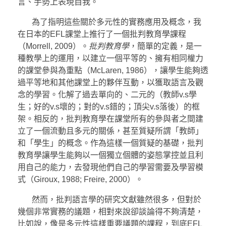
言、手勢上表現自我。
為了指明這些關於多元性的實務應用及概念，我
在日本的EFL課堂上推行了一個批判教育學課程
（Morrell, 2009）。
批判教育學
，簡單的定義，是一
種教學上的運用，以建立一個平等的、擁有相同權力
的課堂參與為重點（McLaren, 1986），讓學生能夠透
過平等地和其他課堂上的夥伴互動，以獲取語言及觀
念的學習。化解了過去單向的、二元的（教師v.s學
生；好的v.s壞的；對的v.s錯的；頂尖v.s落後）的框
架。相反的，批判教育學在課堂所有的參與者之間建
立了一個流動且多元的關係，甚至質疑所謂「教師」
和「學生」的概念。作為這樣一個質疑的基礎，批判
教育學讓學生能夠以一個獨立個體的姿態掌控並且利
用自己的能力，去發現他們自己的學習需要及學習模
式（Giroux, 1988; Freire, 2000）。
然而，批判語言學的研究文獻雖然很多，但對於
幾個非常實務的議題，相對來說卻談論得不夠清楚，
比如說，像是多元性這樣重要議題的課程，到底EFL