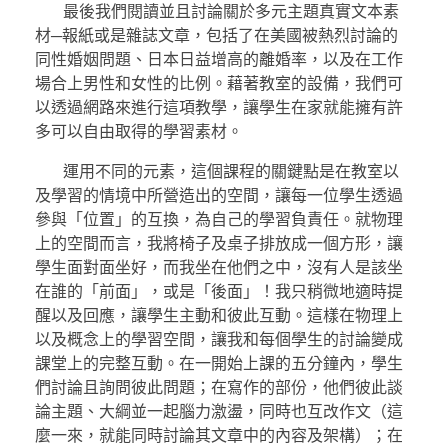
最後我們閱讀並且討論關於多元主題真實文本素
材─報紙或是雜誌文章，包括了在美國被熱烈討論的
同性婚姻問題、日本日益增高的離婚率，以及在工作
場合上男性和女性的比例。藉著教室的設備，我們可
以透過網路來進行這項教學，讓學生在家就能擁有許
多可以自由取得的學習素材。
運用不同的元素，這個課程的關鍵點是在教室以
及學習的情境中所營造出的空間，讓每一位學生透過
參與「位置」的互換，為自己的學習負責任。就物理
上的空間而言，我將椅子及桌子排放成一個方形，讓
學生面對面坐好，而我坐在他們之中，沒有人是該坐
在誰的「前面」，或是「後面」！我只稍微地適時提
醒以及回應，讓學生主動和彼此互動。這樣在物理上
以及概念上的學習空間，讓我和每個學生的討論變成
課堂上的完整互動。在一開始上課的五分鐘內，學生
們討論且詢問彼此問題；在寫作的部份，他們彼此談
論主題、大綱並一起腦力激盪，同時也互改作文（這
麼一來，就能同時討論其文章中的內容及架構）；在