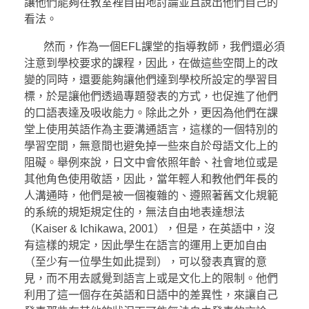
讓他們能夠在教室裡自由地討論並且說出他們自己的
看法。
然而，作為一個EFL課堂的指導教師，我們還必須
注意到學校要求的課程，因此，在做這些空間上的改
變的同時，還要能夠讓他們達到學校所設定的學習目
標，於是讓他們透過專題發表的方式，也促進了他們
的口語表達及吸收能力。除此之外，更因為他們在課
堂上使用英語作為主要溝通語言，這樣的一個特別的
學習空間，無意間也避免掉一些來自於母語文化上的
阻礙。舉例來說，日文中會依照年齡、社會地位或是
其他角色使用敬語，因此，當年輕人和教他們年長的
人溝通時，他們是被一個複雜的、遵照著舊文化規範
的系統的規矩規定住的，無法自由地表達想法
（Kaiser & Ichikawa, 2001），但是，在英語中，沒
有這樣的規定，因此學生在語言的運用上更加自由
（至少有一位學生如此提到），可以發表真實的意
見，而不用去感覺到語言上或是文化上的限制。他們
利用了這一個存在英語和日語中的差異性，來讓自己