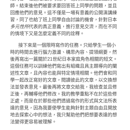
師。結束後他們被要求要回答班上同學的問題，並且
回應他們的意見。這不僅是一場有意義的公開演講練
習，同了也給了班上同學自由討論的機會，針對日本
多元性所
代表的真正意義，進行意見交流，而在不同
的情境下又是怎麼定義不同的詮釋。
接下來是一個限時寫作的任務。只給學生一個小
時的時間去進行腦力激盪、構思內容、提領綱要，然
後再寫出一篇關於21世紀日本家庭角色相關的短文。
這個任務可以訓練他們寫出有組織且具主題導向的闡
述性文章，且內容也能與特定情境相關。他們會和同
學一起改正寫好的文章，閱讀彼此的文章，以交換想
法並發表意見。最後再將文章交給我，我檢查並且修
正後，再輔導他們修改。我的教學重點不在於這些修
正處，而是在於那些他們透過寫作的形式與文法所表
達的意見，因為我要使學生能夠針對主題自由且開放
地去探索心中的想法，我只幫助他們把想要表達的想
法變得更容易被理解。