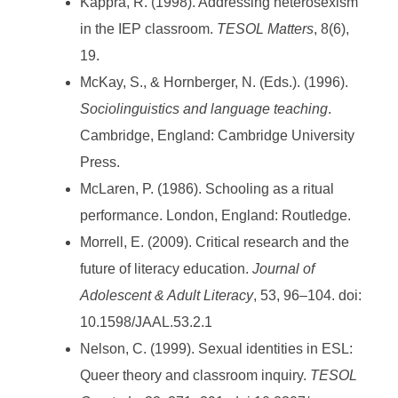
Kappra, R. (1998). Addressing heterosexism
in the IEP classroom.
TESOL Matters
, 8(6),
19.
McKay, S., & Hornberger, N. (Eds.). (1996).
Sociolinguistics and language teaching
.
Cambridge, England: Cambridge University
Press.
McLaren, P. (1986). Schooling as a ritual
performance. London, England: Routledge.
Morrell, E. (2009). Critical research and the
future of literacy education.
Journal of
Adolescent & Adult Literacy
, 53, 96–104. doi:
10.1598/JAAL.53.2.1
Nelson, C. (1999). Sexual identities in ESL:
Queer theory and classroom inquiry.
TESOL