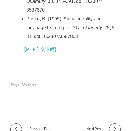
Quarterly
, 33, 371–391. doi:10.2307/
3587670
Pierce, B. (1995). Social identity and
language learning.
TESOL Quarterly
, 29, 9–
31. doi:10.2307/3587803
【PDF全文下載】
Tags: No tags
Previous Post
Next Post