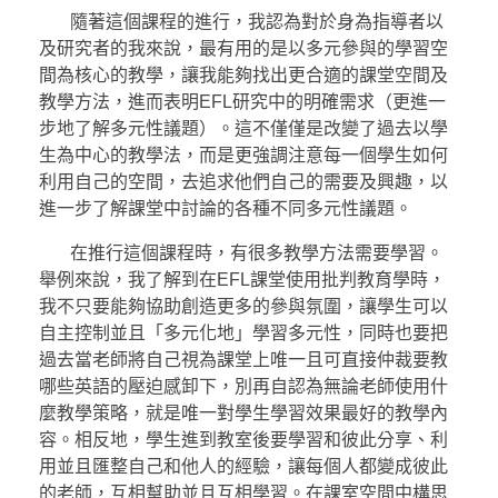
隨著這個課程的進行，我認為對於身為指導者以
及研究者的我來說，最有用的是以多元參與的學習空
間為核心的教學，讓我能夠找出更合適的課堂空間及
教學方法，進而表明EFL研究中的明確需求（更進一
步地了解多元性議題）。這不僅僅是改變了過去以學
生為中心的教學法，而是更強調注意每一個學生如何
利用自己的空間，去追求他們自己的需要及興趣，以
進一步了解課堂中討論的各種不同多元性議題。
在推行這個課程時，有很多教學方法需要學習。
舉例來說，我了解到在EFL課堂使用批判教育學時，
我不只要能夠協助創造更多的參與氛圍，讓學生可以
自主控制並且「多元化地」學習多元性，同時也要把
過去當老師將自己視為課堂上唯一且可直接仲裁要教
哪些英語的壓迫感卸下，別再自認為無論老師使用什
麼教學策略，就是唯一對學生學習效果最好的教學內
容。相反地，學生進到教室後要學習和彼此分享、利
用並且匯整自己和他人的經驗，讓每個人都變成彼此
的老師，互相幫助並且互相學習。在課室空間中構思