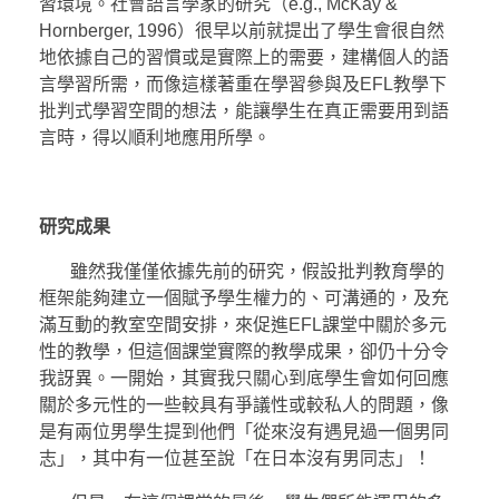
習環境。社會語言學家的研究（e.g., McKay &
Hornberger, 1996）很早以前就提出了學生會很自然
地依據自己的習慣或是實際上的需要，建構個人的語
言學習所需，而像這樣著重在學習參與及EFL教學下
批判式學習空間的想法，能讓學生在真正需要用到語
言時，得以順利地應用所學。
研究成果
雖然我僅僅依據先前的研究，假設批判教育學的
框架能夠建立一個賦予學生權力的、可溝通的，及充
滿互動的教室空間安排，來促進EFL課堂中關於多元
性的教學，但這個課堂實際的教學成果，卻仍十分令
我訝異。一開始，其實我只關心到底學生會如何回應
關於多元性的一些較具有爭議性或較私人的問題，像
是有兩位男學生提到他們「從來沒有遇見過一個男同
志」，其中有一位甚至說「在日本沒有男同志」！