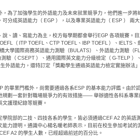
外，為了加強學生的外語能力及未來就業競爭力，他們進一步將
分成英語能力（ EGP ），以及專業英語能力（ ESP ） 兩
說、讀、寫能力為主，校方每學期都會舉行EGP 各項競賽。目
（ ITP TOEFL、CTP TOEFL、IBP TOEFL ）、IELT
te ）、劍橋大學國際商務英語能力測驗（BULATS）、外語能力測驗（F
測驗（ CSEPT ）、通用國際英文能力分級檢定（ G-TELP 
升學生外語能力，還特訂定「獎勵學生通過英語能力檢定實施辦法
P 的畢業門檻外，尚需要通過各系ESP 的基本能力評鑑。由於
規劃一套針對職場競爭力的有效措施—— 舉辦適性各科系專業的
英文護理紀錄等競賽。
學院部的二技、四技各系的學生，皆必須通過CEF A2 的英語
文能力證明。通識中心楊名暖老師表示，目前在校生參加考試的
CEF A2 的學生人數，已經超過前述的百分比。