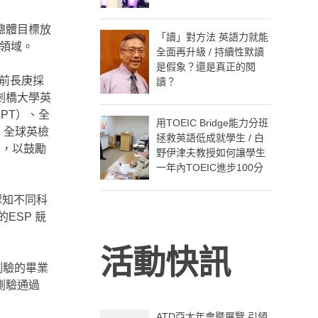
總體目標放
「讀」對方法 英語力就能
大領域。
全面再升級 / 持續性默讀
是假象？還是真正的閱
前長庚採
讀？
S、劍橋大學英
LPT）、全
用TOEIC Bridge能力分班
）、全球英檢
拯救英語低成就學生 / 白
」，以鼓勵
野伊津夫教授如何讓學生
一年內TOEIC進步100分
認知不同科
ESP 競
活動快訊
測驗的畢業
測驗通過
ATD亞太年會暨展覽 引領