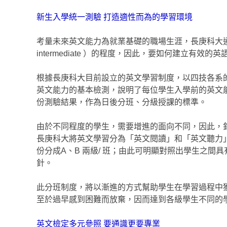
新生入學統一測驗 打造適性而為的學習環境
考量未來英文能力為就業基礎的職場生涯，長庚科大通
intermediate ）的程度，因此，要如何建立
根據長庚科大目前設立的英文學習制度，以四技各系
英文能力的基本檢測，說明了每位學生入學前的英文
份測驗結果，作為日後分班、分級授課的標準。
由於不同程度的學生，需要增進的面向不同，因此，
長庚科大將英文學習分為「英文閱讀」和「英文聽力」
份分成A、B 兩級/ 班；由此可明顯對照出學生之
針。
此分班制度，將以漸進的方式幫助學生在學習過程中
至於過早感到困難而放棄，因而達到各級學生不同的
英文檢定多元參照 要通識更要專業