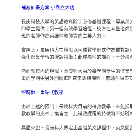
補救計畫方案 小兵立大功
長庚科技大學的英語教育除了必修基礎課程、專業英
的學生提供了另一個有效學習途徑。校方在考量老師
班的老師作為英語補救師資的主要人力。
實際上，長庚科大在構思以何種教學形式作為補救課程
強化密集學習的授課特徵；此種屬性的課程，十分適
然而就校內的現況，長庚科大由於每學期學生的修業
重的學期中另外開闢IEP 密集訓練課程，無論在課
短時數、重點式教學
由於上述的限制，長庚科大目前的補救教學，未能採取
救教學的支幹；換言之，此補救課程的特徵將不妨礙
具體來說，長庚科大界定出基礎英文課程中，英文閱讀