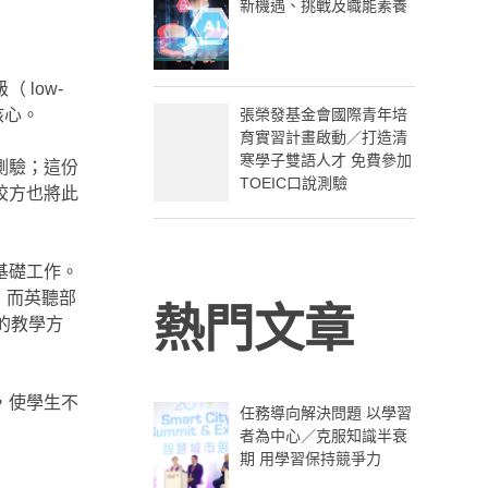
新機遇、挑戰及職能素養
low-
張榮發基金會國際青年培
核心。
育實習計畫啟動／打造清
寒學子雙語人才 免費參加
測驗；這份
TOEIC口說測驗
校方也將此
基礎工作。
，而英聽部
熱門文章
的教學方
，使學生不
任務導向解決問題 以學習
者為中心／克服知識半衰
期 用學習保持競爭力