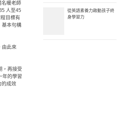
楊名暖老師
 人至45
從英語素養力啟動孩子終
身學習力
課程目標有
、基本句構
。由此來
期，再接受
一年的學習
力的成效