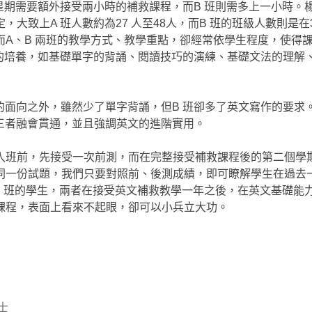
星期需要額外接受兩小時的補救課程，而B 班則需多上一小時。
致上A 班人數約為27 人至48人，而B 班的班級人數則是在35
A、B 兩班的教學方式、教學重點，卻經常依學生程度，使得
力的培養，如基礎單字的背誦、閱讀技巧的演練、基礎文法的理解
的面向之外，雖然少了單字背誦，但B 班卻多了英文寫作的要求
三者融會貫通，並且強調英文的進階實用。
入班前，先接受一次前測，而在完整接受補救課程後的第二個學
同一份試題，我們只要對照前、後測成績，即可瞭解學生在過去
B 班的學生，兩者在接受英文補救教學一年之後，在英文基礎能
課程，表面上看來不起眼，卻可以小兵立大功。
士