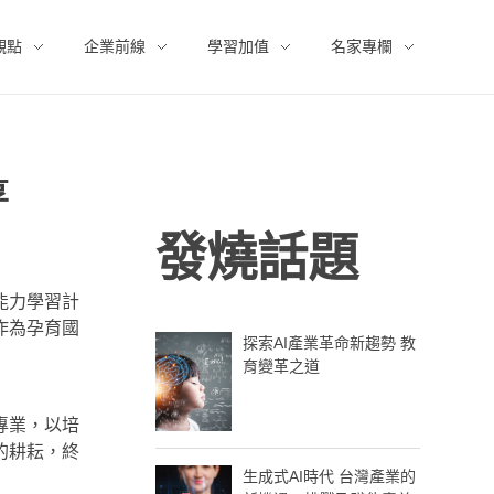
觀點
企業前線
學習加值
名家專欄
享
發燒話題
能力學習計
作為孕育國
探索AI產業革命新趨勢 教
育變革之道
專業，以培
的耕耘，終
生成式AI時代 台灣產業的