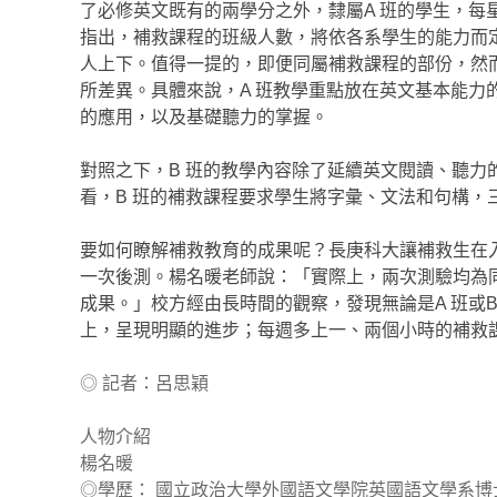
了必修英文既有的兩學分之外，隸屬A 班的學生，每
指出，補救課程的班級人數，將依各系學生的能力而定，大
人上下。值得一提的，即便同屬補救課程的部份，然而
所差異。具體來說，A 班教學重點放在英文基本能
的應用，以及基礎聽力的掌握。
對照之下，B 班的教學內容除了延續英文閱讀、聽力
看，B 班的補救課程要求學生將字彙、文法和句構，
要如何瞭解補救教育的成果呢？長庚科大讓補救生在
一次後測。楊名暖老師說：「實際上，兩次測驗均為
成果。」校方經由長時間的觀察，發現無論是A 班或
上，呈現明顯的進步；每週多上一、兩個小時的補救
◎ 記者：呂思穎
人物介紹
楊名暖
◎學歷： 國立政治大學外國語文學院英國語文學系博