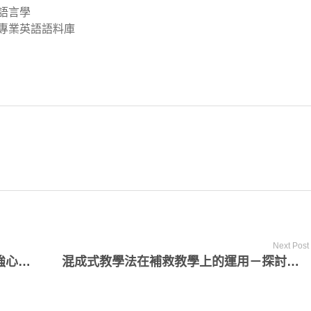
語言學
專業英語語料庫
Next Post
高效密集式全英語課程 – 補救教學的強心劑：第二屆北區密集英語營成功案例
混成式教學法在補救教學上的運用－探討東吳大學英語補救教學機制