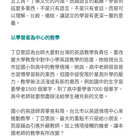
言工具，了解文化的內涵，透過語言的載體，學習到
這麼多東西，不是只有語言，不是只有會話，而是可
以理解、比較、連結，讓語文的學習有更深一層的意
義。
以學習者為中心的教學
丁亞雯認為台師大要對台灣的英語教學負責任，要改
變大學教育中對中小學英語教學的態度，她檢視台北
市從國小到高中的教學現場，她說，高中老師很容易
也習慣學習新的東西，但國中卻受限於基測升學的壓
力，教學無法活潑或有新的東西。例如國中的生字是
要學會1500 個單字，到了高中要學會7000 個單字，
高中老師就要想盡辦法給學生補充新的文章。
國小的英語師資畢竟有限，台北市以英語情境中心來
推動教學，丁亞雯說，最大的重點不只是給小朋友，
而是藉由引進外籍教師，加上情境接觸的機會，讓本
國老師的教學有所改變？