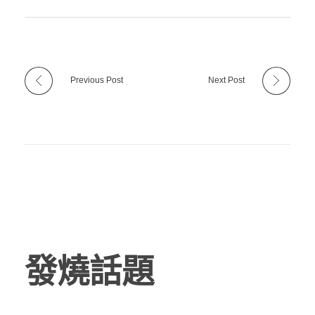
Previous Post
Next Post
發燒話題