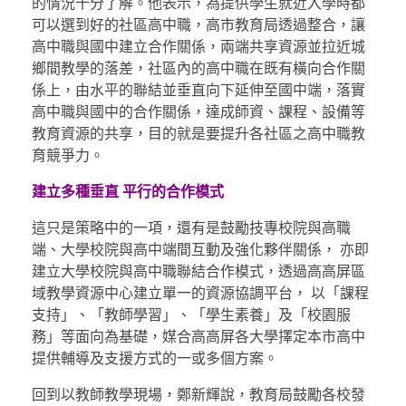
的情況十分了解。他表示，為提供學生就近入學時都
可以選到好的社區高中職，高市教育局透過整合，讓
高中職與國中建立合作關係，兩端共享資源並拉近城
鄉間教學的落差，社區內的高中職在既有橫向合作關
係上，由水平的聯結並垂直向下延伸至國中端，落實
高中職與國中的合作關係，達成師資、課程、設備等
教育資源的共享，目的就是要提升各社區之高中職教
育競爭力。
建立多種垂直 平行的合作模式
這只是策略中的一項，還有是鼓勵技專校院與高職
端、大學校院與高中端間互動及強化夥伴關係， 亦即
建立大學校院與高中職聯結合作模式，透過高高屏區
域教學資源中心建立單一的資源協調平台， 以「課程
支持」、「教師學習」、「學生素養」及「校園服
務」等面向為基礎，媒合高高屏各大學擇定本市高中
提供輔導及支援方式的一或多個方案。
回到以教師教學現場，鄭新輝說，教育局鼓勵各校發