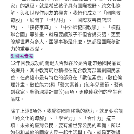
家」的課程，就是希望孩子具有國際視野、跨文化瞭
解、與和世界作朋友的機會，我們也成立了「國際教
育股」，展開了「世界村」、「國際友善商店認
證」、「接待家庭」、「中外師協同教學」、「模擬
聯合國」等計畫，就是要讓孩子不但會講英語，更要
瞭解世界有多大、國際事務是什麼，這都是國際移動
力的重要基礎。
6.國民素養
12年國教成功的關鍵與否就在於是否能帶動國民品質
的提升，其中教育局也積極在配合教育部籌劃國民素
養，在高雄市最有特色的部分在「數位素養」(數位倫
理計畫、數位能力)與「藝文素養」(每年兒藝節、藝術
到我家、藝術深耕計畫等)兩項，更能使我們的學生有
品味。
除了上述6項外，我覺得國際移動的能力，就是要強調
「跨文化的瞭解」、「學習力」、「合作力」這三
項，未來的臺灣公民，要有當世界公民的準備，所以
如何和其他的國家人民一起生活與工作，就是更強調