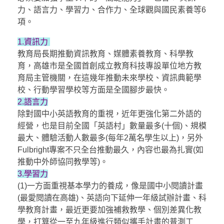
力、語言力、學習力、合作力、全球觀與國民素養等6
項。
1.資訊力
教育局長期推動資訊教育、媒體素養教育、科學教
育，高雄市是全國首創成立教育科技專設單位地方教
育局主管機關，在這幾年推動未來學校、資訊典範學
校、行動學習學校等方面是全國腳步最快。
2.語言力
除對國中小英語教育的重視，近年更強化第二外語的
經營，也是目前全國「英語村」數量最多(十個)、規模
最大、體驗活動人數最多(每年2萬名學生以上)，另外
Fulbright專案不只全台推動最久，內容也最為扎實(如
推動中外師協同教學等)。
3.學習力
(1)一方面重視基本學力的養成，像是國中小閱讀計畫
(最愛閱讀在高雄)、英語向下延伸一年級試辦計畫、科
學教育計畫，最近更要加強補救教學、個別差異化教
學，打算從一至九年級進行類似攜手計畫的普測工