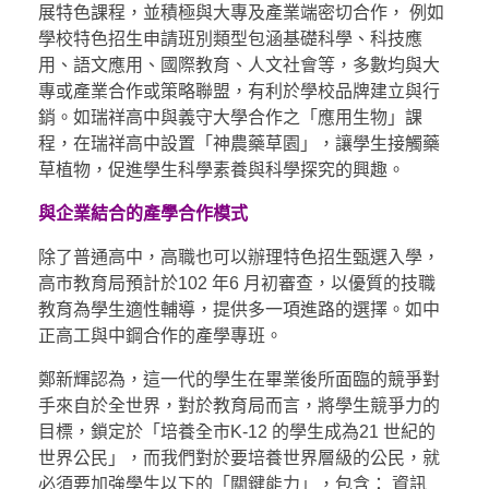
展特色課程，並積極與大專及產業端密切合作， 例如
學校特色招生申請班別類型包涵基礎科學、科技應
用、語文應用、國際教育、人文社會等，多數均與大
專或產業合作或策略聯盟，有利於學校品牌建立與行
銷。如瑞祥高中與義守大學合作之「應用生物」課
程，在瑞祥高中設置「神農藥草園」，讓學生接觸藥
草植物，促進學生科學素養與科學探究的興趣。
與企業結合的產學合作模式
除了普通高中，高職也可以辦理特色招生甄選入學，
高市教育局預計於102 年6 月初審查，以優質的技職
教育為學生適性輔導，提供多一項進路的選擇。如中
正高工與中鋼合作的產學專班。
鄭新輝認為，這一代的學生在畢業後所面臨的競爭對
手來自於全世界，對於教育局而言，將學生競爭力的
目標，鎖定於「培養全市K-12 的學生成為21 世紀的
世界公民」，而我們對於要培養世界層級的公民，就
必須要加強學生以下的「關鍵能力」，包含： 資訊