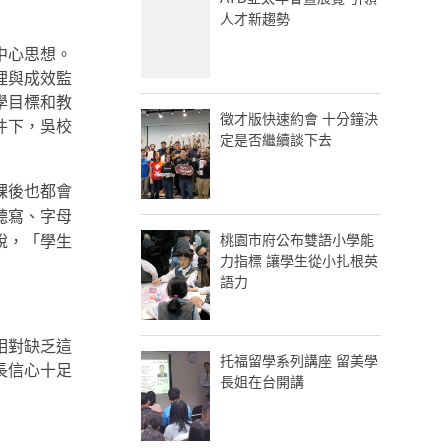
人才新趨勢
中心思想。
理與成效監
學目標和教
徵才版快速約會 十分鐘決
件下，吳校
定是否繼續談下去
課後也都會
聽寫、字母
桃園市府公布雙語小學能
說，「學生
力指標 讓學生從小扎根英
語力
相對缺乏這
托福留學系列講座 留美學
長信心十足
長姐在台開講