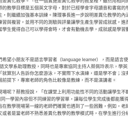
用差異化教學。「在一個實施差異化教學的教室裡，雖然用相同
師的教學目標是五個英文字母，對於已經學會字母讀音和書寫的
生，則繼續加強基本訓練。陳理事長進一步說明差異化教學的內
練習與複習，並用不同的測驗與評量讓學生產生學習成就感，進
當學生覺得自己可以學得會時，才會有動機去學，成就感是學習
朋友不是語言學習者（language learner），而是語言
大學英美語文學系助理教授，同時也是專案協同主持人蔡佩玲表示，學
「就算別人告訴你怎麼游泳，不實際下水演練，還是學不會；沒
個前提下，專案老師的角色比較像是教練，而不是演講者。
現場呢？蔡教授說，「在課堂上利用功能性不同的活動讓學生不
使用同一學習內容但不同練習的學習單，讓每位學生完成後都能獲
站在教學現場第一線的老師們確實也遇到了一些困難，例如，老
又或者是當老師不熟悉差異化教學的教學模式時，在學生進行分