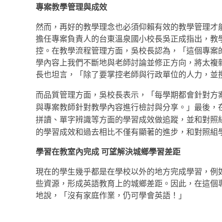
專案教學管理與成效
然而，再好的教學理念也必須仰賴有效的教學管理才
擔任專案負責人的台東溫泉國小校長吳正成指出，教
控。在教學流程管理方面，吳校長認為，「這個專案
學內容上我們不斷地與老師討論並修正方向，將太複
長也坦言，「除了要掌控老師與行政單位的人力，並
而品質管理方面，吳校長表示，「每學期都會針對方
與專案教師針對教學內容進行檢討與分享。」最後，
拼讀、單字辨識等方面的學習成效做追蹤，並和對照
的學習成效和過去
相比不僅有顯著的進步，和對照組
學習在教室內完成
可望解決城鄉學習差距
現在的學生幾乎都是在學校以外的地方完成學習，例
些資源，形成英語教育上的城鄉差距。因此，在這個專
地說，「沒有家庭作業，仍可學會英語！」