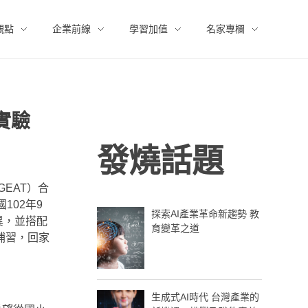
觀點
企業前線
學習加值
名家專欄
實驗
發燒話題
稱GEAT）合
102年9
探索AI產業革命新趨勢 教
異，並搭配
育變革之道
補習，回家
生成式AI時代 台灣產業的