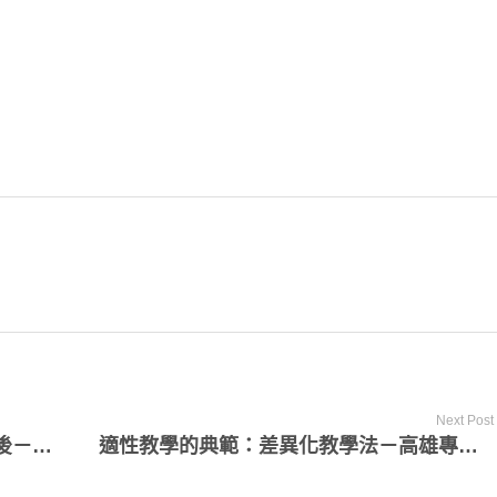
Next Post
不只打棒球 紅葉國小英語實力不落人後－「提升國中小學生英語學習成效實驗專案」教學成果展現
適性教學的典範：差異化教學法－高雄專案教師訓練課程講座