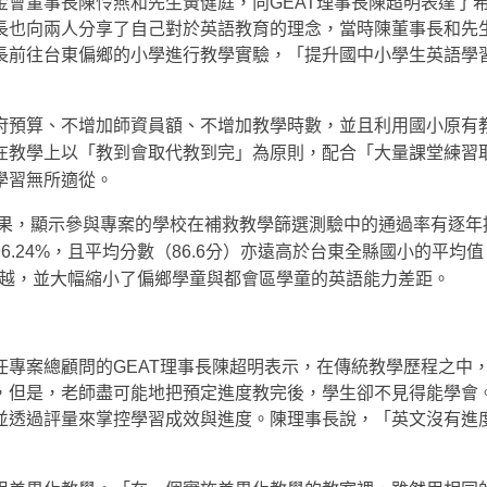
會董事長陳怜燕和先生黃健庭，向GEAT理事長陳超明表達了
長也向兩人分享了自己對於英語教育的理念，當時陳董事長和先
長前往台東偏鄉的小學進行教學實驗，「提升國中小學生英語學
府預算、不增加師資員額、不增加教學時數，並且利用國小原有
在教學上以「教到會取代教到完」為原則，配合「大量課堂練習
學習無所適從。
結果，顯示參與專案的學校在補救教學篩選測驗中的通過率有逐年
96.24%，且平均分數（86.6分）亦遠高於台東全縣國小的平均值（
卓越，並大幅縮小了偏鄉學童與都會區學童的英語能力差距。
專案總顧問的GEAT理事長陳超明表示，在傳統教學歷程之中
，但是，老師盡可能地把預定進度教完後，學生卻不見得能學會
並透過評量來掌控學習成效與進度。陳理事長說，「英文沒有進