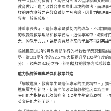
在一次偶然的機會中，現任財團法人健康家庭文教基金
教育做起，進而改善台東國際化環境的想法，而理事
樣的理念應該要在教育體制內被實踐，因此力邀理事
專案」於焉成形。
陳董事長表示，這個專案是體制內的改革，不增加縣
的改變是教學理念和教學管理。這個專案中，老師們
業」的教學方式，讓參與實驗專案的學童不再對英語
根據民國102年9月教育部施行的補救教學篩選測驗
勢，從101學年度的92.57% 大幅提升至102學年度的
分），領先達8.3分之多，證明這樣的教學方式成效
能力指標管理與差異化教學並進
「解放進度、教會學生是這個專案的主要精神。」擔任
進度壓力所箝制，使得老師必須將教學進度奉為圭臬
張用能力指標取代課綱進度（以學生學會為原則），
英文是能力的問題。」