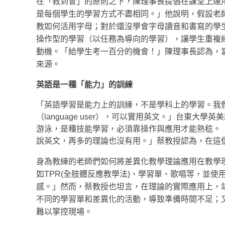
在「教到會」的原則之下，陳理事長提倡在課堂上運
是每個學生的學習方式不盡相同。」他說明，假設老
教如何活用字母；對於還沒學會字母讀音和書寫的學
操作型的學習（以任務為導向的學習），讓學生重複
動機。「給學生考一百分的機會！」陳理事長認為，
來源。
英語是一種「能力」的訓練
「英語學習是能力上的訓練，不是學科上的學習。我們希望小
（language user），可以實用英文。」台東
游泳，是種技能學習，必須靠操作與應用才能熟稔。
說英文，再多的理論也沒有用。」蔡教授認為，在這
身為教練的老師們如何將差異化教學理論應用在教學
如TPR(全肢體反應教學法)、學習單、歌唱等，並
感。」然而，蔡教授也坦言，在理論的實際應用上，
不同的學習單和差異化的活動，導致準備時間不足；
難以掌控現場。