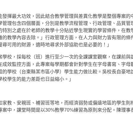
能發揮最大功效，因此結合教學管理與差異化教學是整個專案的
學管理包含四個層面，分別是教學流程管理、行政管理、品質管
的特別之處在於老師的教學十分貼近學生現實的學習條件，在教
雜的教學內容去除。」行政管理方面，在人力與財力皆有限的條
搜尋可用的財源，適時地尋求外部協助也是必要的！」
案學校，採每校（班）進行至少一次的全課課室觀察，在課前與
在成效監控方面，此專案每學期都會針對學生在字母書寫、字母
組的學校（台東縣某市區小學）學生能力做比較。吳校長自豪地
學校學生的能力差距也日益縮小。」
如家教、安親班、補習班等地，而經濟弱勢或偏遠地區的學生則
案中，課堂時間是以30%教學70%練習為原則來分配。陳理事