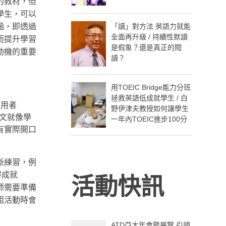
的教材，但
學生，可以
「讀」對方法 英語力就能
涵，即透過
全面再升級 / 持續性默讀
而提升學習
是假象？還是真正的閱
動機的重要
讀？
用TOEIC Bridge能力分班
拯救英語低成就學生 / 白
使用者
野伊津夫教授如何讓學生
英文就像學
一年內TOEIC進步100分
有實際開口
斷練習，例
得成就
活動快訊
師需要準備
組活動時會
ATD亞太年會暨展覽 引領