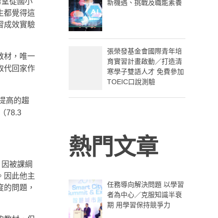
希望從國小
新機遇、挑戰及職能素養
生都覺得這
習成效實驗
張榮發基金會國際青年培
教材，唯一
育實習計畫啟動／打造清
取代回家作
寒學子雙語人才 免費參加
TOEIC口說測驗
提高的趨
78.3
熱門文章
，因被課綱
。因此他主
任務導向解決問題 以學習
度的問題，
者為中心／克服知識半衰
期 用學習保持競爭力