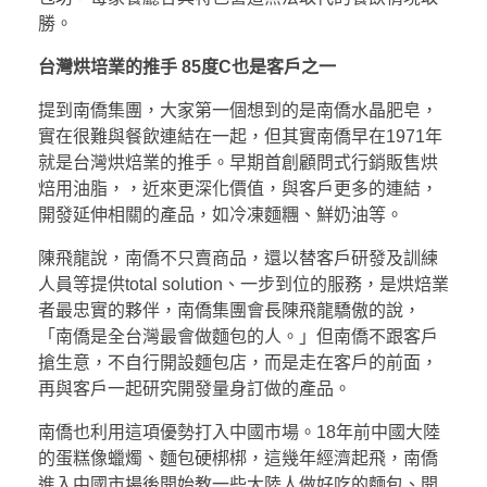
勝。
台灣烘培業的推手 85
度C
也是客戶之一
提到南僑集團，大家第一個想到的是南僑水晶肥皂，
實在很難與餐飲連結在一起，但其實南僑早在1971年
就是台灣烘焙業的推手。早期首創顧問式行銷販售烘
焙用油脂，，近來更深化價值，與客戶更多的連結，
開發延伸相關的產品，如冷凍麵糰、鮮奶油等。
陳飛龍說，南僑不只賣商品，還以替客戶研發及訓練
人員等提供total solution、一步到位的服務，是烘焙業
者最忠實的夥伴，南僑集團會長陳飛龍驕傲的說，
「南僑是全台灣最會做麵包的人。」但南僑不跟客戶
搶生意，不自行開設麵包店，而是走在客戶的前面，
再與客戶一起研究開發量身訂做的產品。
南僑也利用這項優勢打入中國市場。18年前中國大陸
的蛋糕像蠟燭、麵包硬梆梆，這幾年經濟起飛，南僑
進入中國市場後開始教一些大陸人做好吃的麵包、開