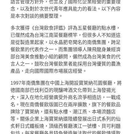
語言管理方針外，也言及了國際化企業經營的重要理
念，以及對於次世代青年應具能力的看法。以下內容
是本次對談的摘要整理。
多次獲得《台灣飲食評鑑》評為五星餐廳的點水樓，
已偃然成為台灣江南菜餐廳標竿，但很多人不知道這
是從製造業起家，以水晶肥皂聞名的南僑集團，跨足
餐飲業的代表作之一。而集團領導人陳飛龍身兼經濟
部台灣美食推動小組的顧問，儼然成為台灣美食的代
言人之一，鼓吹台灣餐飲業者能採用台灣優質的農漁
產品，走向國際國際市場展店經營。
1997年南僑集團在中國上海開設寶萊納花園餐廳，將
德國南部巴伐利亞的現釀啤酒文化帶到上海發揚光
大，深入在地化經營廣受外商名流爭相造訪，一戰成
名。現在南僑餐飲版圖已在兩岸擴散，旗下的餐飲品
牌除了寶萊納，還有點水樓、潮江燕、本場流麵店
等。關係企業上海寶萊納還陸續發展出日式系列的仙
炙軒日式鐵板燒，頂級西餐廳濱江一號樓、貝可利麵
包坊，每家餐廳各具特色營造無法取代的餐飲情境取