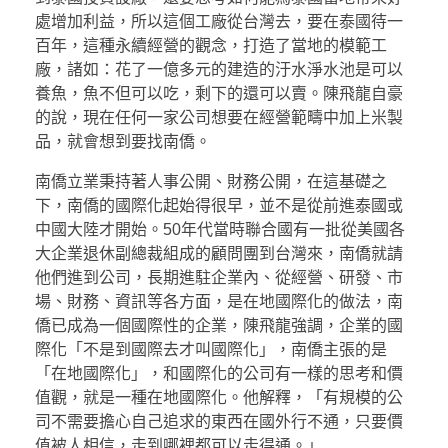
處增加利益，所以這個工廠從台灣去，要在泰國待一
百年，這種永續經營的觀念，打造了當地的模範工
廠，諸如：花了一億多元的建造的汙水淨水池是可以
養魚，魚不但可以吃，剩下的還可以賣。陳飛龍自豪
的說，現在任何一家公司想要在經營範疇中加上米製
品，就會想到要找南僑。
南僑立業秉持著人事公開、財務公開，在這基礎之
下，南僑的國際化起始得很早，並不是從前進泰國或
中國大陸才開始。50年代當時聯合國有一批從美國各
大企業退休副總裁組成的顧問團到台灣來，南僑就請
他們進到公司，長期進駐企業內、從經營、研發、市
場、財務、資訊等各方面，是在地國際化的做法，南
僑已成為一個國際性的企業，陳飛龍強調，企業的國
際化「不是到國際去才叫國際化」，南僑主張的是
「在地國際化」，和國際化的公司有一樣的思考和價
值觀，就是一種在地國際化。他解釋，「有規模的公
司不需要擔心自己追求的東西在國外行不通，只要價
值被人相信，走到哪裡都可以走得通。」