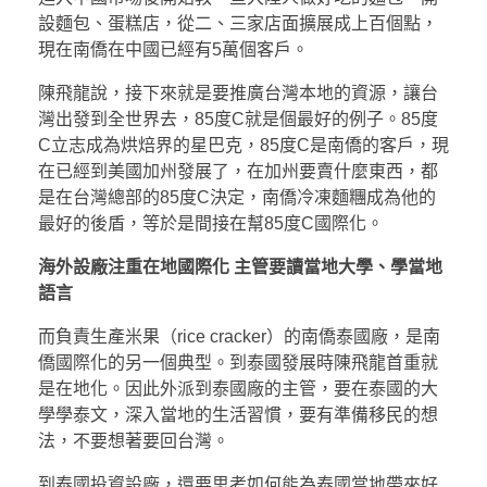
設麵包、蛋糕店，從二、三家店面擴展成上百個點，
現在南僑在中國已經有5萬個客戶。
陳飛龍說，接下來就是要推廣台灣本地的資源，讓台
灣出發到全世界去，85度C就是個最好的例子。85度
C立志成為烘焙界的星巴克，85度C是南僑的客戶，現
在已經到美國加州發展了，在加州要賣什麼東西，都
是在台灣總部的85度C決定，南僑冷凍麵糰成為他的
最好的後盾，等於是間接在幫85度C國際化。
海外設廠注重在地國際化
主管要讀當地大學、學當地
語言
而負責生產米果（rice cracker）的南僑泰國廠，是南
僑國際化的另一個典型。到泰國發展時陳飛龍首重就
是在地化。因此外派到泰國廠的主管，要在泰國的大
學學泰文，深入當地的生活習慣，要有準備移民的想
法，不要想著要回台灣。
到泰國投資設廠，還要思考如何能為泰國當地帶來好