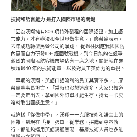
技術和語言能力 是打入國際市場的關鍵
「因為漢翔擁有806 項特殊製程的國際認證，加上語
言能力，才有辦法和全世界做生意。」廖榮鑫表示，
去年成功轉型民營公司的漢翔， 從過往因應我國國防
內需而自力研發IDF 經國號戰機，到今日能夠在競爭
激烈的國際民航客機市場佔有一席之地，關鍵就在累
積超過40 年的技術能量，以及對員工英語力的重視。
「早期的漢翔，英語口語流利的員工其實不多，」廖
榮鑫董事長坦言，「當時也沒想這麼多，大家只知道
一定要走出去、拿到國外訂單才能生存，拎著一卡皮
箱就敢出國談生意。」
就這樣「從做中學」，漢翔一一克服技術和語言上的
困難，到現在「接一張單，從業務、採購到專案執
行，都能夠運用英語溝通無礙，基層技術人員也多能
讀懂英文藍圖。」