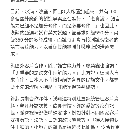
目前，水湳、沙鹿、岡山3 大廠區加起來，共有100
多個國外廠商的製造專案正在進行，「老實說， 語言
能力已經不是加分條件，而是必要條件！」也因此，
漢翔的甄選考試有英文試題，並要求師級550 分、員
級350 分的多益成績，面試時更會直接測試應徵者的
語言表達能力，以確保其能夠勝任職務上的溝通需
求。
與國外客戶合作，除了語言能力外，廖榮鑫也強調：
「更重要的是跨文化理解能力。」比方說，德國人直
來直往、日本人不直接拒絕等各異的民族文化，都需
要事先的理解、揣摩，才能掌握談判優勢。
針對長期合作夥伴，漢翔還特別建置系統管理客戶資
料，舉凡拜訪次數、飲食習慣、興趣愛好等都有記
錄，並會視情況做特殊安排，例如針對不同國家客戶
安排英語、法語、日語的故宮導覽等。「待人接物要
注重細節，小地方的體貼是拉近彼此關係， 令合作更