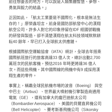
前往想要去的地方，可以說是人類集體智慧、夢想、
勇氣與毅力的結晶。」
正因如此，「航太工業要是不國際化，根本是無法生
存的！」廖榮鑫坦言，前身是國防部航發中心的漢翔
航空公司，許多人對它的印象停留在IDF 經國號戰機
的研發與製造，卻不清楚漢翔在航太科技領域默默耕
耘40 餘年，早已打入全球航太供應鏈。
根據國際航空運輸協會（IATA）統計，全球去年搭乘
國際航班旅行的旅客高達33 億人次，總計出動2,700
萬班次的民航客機，預估2016 年時更將達36 億人
次。而這些飛機，其中國際線的飛機中有9 成採用漢
翔生產的零件。
事實上，稱霸全球民航機市場的波音（Boeing） 與空
中巴士（Airbus）、世界最大噴射機引擎製造商通用
電氣（GE），還有加拿大的龐巴迪航太公司
（Bombardier Aerospace）、美國的貝爾直昇機公司
（Bell Helicopter）、賽考斯基飛機公司（Sikorsky