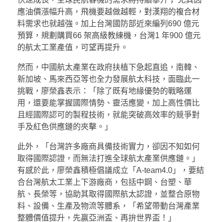
應油價漲幅升高，飛機要越做越輕，對漢翔的複合材
料需求也就越強。加上台灣國防部近來編列690 億元
預算，規劃購買66 架高級教練機，台灣1 年900 億元
的航太工業產值，可望再提升。
然而，中國航太產業在政府扶植下急起直追，南韓、
新加坡、馬來西亞等也全力發展航太科技，面臨此一
挑戰，廖榮鑫表示：「除了既有地緣優勢的戰略運
用，還要能掌握國際情勢、靈活應變，加上高性價比
且經國際認可的製程技術，就能突破高效率的競爭對
手及紅色供應鏈的夾擊。」
此外，「台灣許多廠商具備技術實力，卻因不知如何
取得國際認證，而無法打進全球航太產業供應鏈。」
有感於此，廖榮鑫積極倡議成立「A-team4.0」，要結
合台灣航太工業上下游廠商，包括中鋼、台塑、華
航、長榮等，協助其取得國際航太認證，並整合原物
料、設備、生產及物流等體系，「希望帶動台灣產業
整體價值提升，先贏亞洲盃、再拚世界盃！」