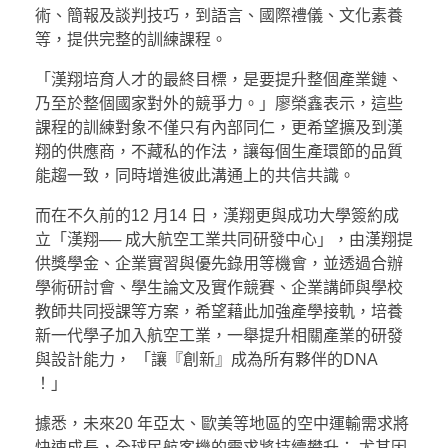
術、簡報及談判技巧，到語言、國際禮儀、文化素養
等，提供完整的訓練課程。
「漢翔培育人才的最終目標，是要提升整個產業鏈、
乃至於整個國家對外的競爭力。」廖榮鑫表示，這些
課程的訓練對象不僅只有內部同仁，更希望擴及到漢
翔的供應商，不藏私的作法，讓每個生產環節的品質
能趨一致，同時增進彼此溝通上的共信共識。
而在不久前的12 月14 日，漢翔更與成功大學簽約成
立「漢翔── 成大航空工業共同研發中心」，由漢翔提
供獎學金、企業實習與優先錄用等機會，並透過合辦
學術研討會、學生論文及實作競賽、企業講師與學校
教師共同授課等方案，希望藉此加強產學接軌，培養
新一代學子加入航空工業，一舉提升相關產業的研發
與設計能力， 「讓『創新』成為所有夥伴的DNA
！」
據悉，未來20 年亞太、歐美等地區的空中運輸需求將
快速成長，全球民航客機的需求將持續攀升； 尤其因