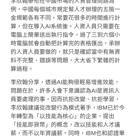
李欣翰舉他在中國市場的人資管理問題為
例，中國每個城市規定幫人才辦理的五險一
金規範各有不同，常要花很多的時間進行計
算，但在導入AI系統後，人資人員只需要在
電腦上簡單送出執行指令，過了三到六個小
時電腦就會自動把計算完的表格匯出，承辦
的人資人員要做的，就只是確認當中有無資
料不完整、錯誤等問題，大大省下繁雜的計
算過程。
李欣翰分享，透過AI能夠很輕易增進效能，
問題在於，許多人會下意識認為AI是資訊人
員要處理的事，因而抗拒改變、抗拒學習，
李欣翰建議從改變行為模式著手，IBM已於今
年轉型為「以技能為核心」的企業，提出
「技能即貨幣」的概念，改以技能和人才議
薪，而不以年資議薪。同時，IBM也和認證單