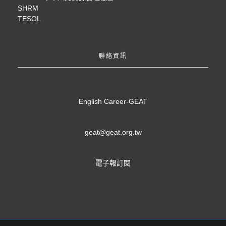
SHRM
TESOL
聯絡資訊
English Career-GEAT
geat@geat.org.tw
電子報訂閱