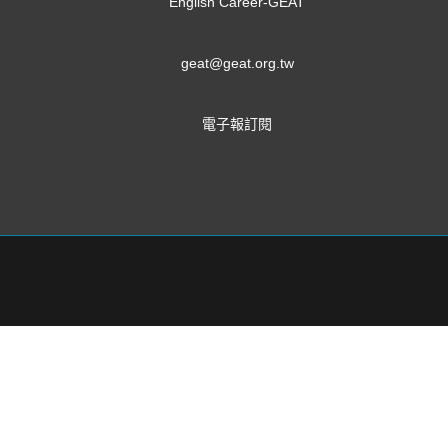
English Career-GEAT
geat@geat.org.tw
電子報訂閱