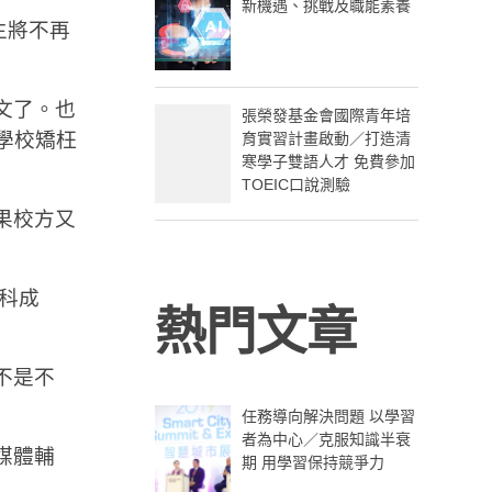
新機遇、挑戰及職能素養
生將不再
文了。也
張榮發基金會國際青年培
有學校矯枉
育實習計畫啟動／打造清
寒學子雙語人才 免費參加
TOEIC口說測驗
果校方又
科成
熱門文章
不是不
任務導向解決問題 以學習
者為中心／克服知識半衰
媒體輔
期 用學習保持競爭力