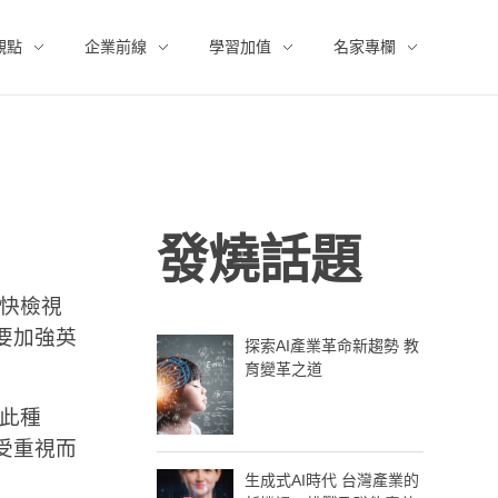
觀點
企業前線
學習加值
名家專欄
發燒話題
盡快檢視
要加強英
探索AI產業革命新趨勢 教
育變革之道
，此種
受重視而
生成式AI時代 台灣產業的