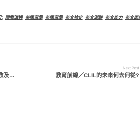
化
,
國際溝通
,
美國留學
,
英國留學
,
英文檢定
,
英文測驗
,
英文能力
,
英文面
Next Post
論壇報導／學界、業界專家齊聚 為高教及職場找對策
教育前線／CLIL的未來何去何從?