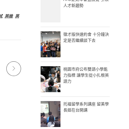
人才新趨勢
試
,
英檢
,
英
徵才版快速約會 十分鐘決
定是否繼續談下去
桃園市府公布雙語小學能
力指標 讓學生從小扎根英
語力
托福留學系列講座 留美學
長姐在台開講