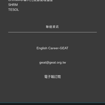
SHRM
TESOL
聯絡資訊
English Career-GEAT
geat@geat.org.tw
電子報訂閱