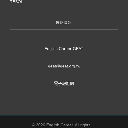
TESOL
聯絡資訊
English Career-GEAT
geat@geat.org.tw
電子報訂閱
© 2026 English Career. All rights