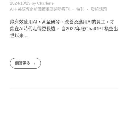
2024/10/29
by
Charlene
AI＋英語教育新國策芻議趨勢專刊
特刊
發燒話題
能有效使用AI，甚至研發、改善及應用AI的員工，才
能在AI時代走得更長遠。 自2022年底ChatGPT橫空出
世以來 ...
閱讀更多