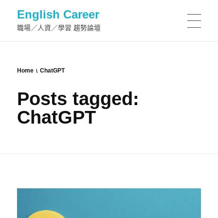
English Career
職場／人資／學習 趨勢論壇
Home
ChatGPT
Posts tagged:
ChatGPT